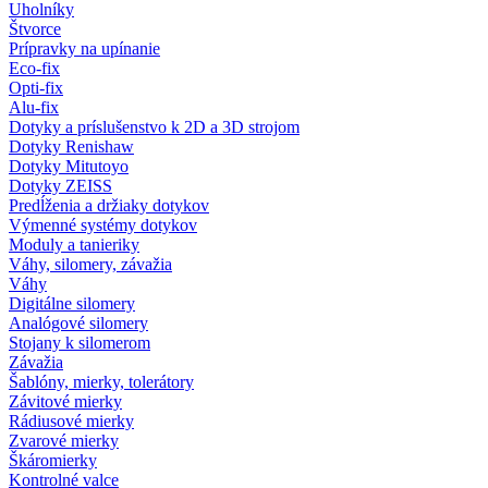
Uholníky
Štvorce
Prípravky na upínanie
Eco-fix
Opti-fix
Alu-fix
Dotyky a príslušenstvo k 2D a 3D strojom
Dotyky Renishaw
Dotyky Mitutoyo
Dotyky ZEISS
Predĺženia a držiaky dotykov
Výmenné systémy dotykov
Moduly a tanieriky
Váhy, silomery, závažia
Váhy
Digitálne silomery
Analógové silomery
Stojany k silomerom
Závažia
Šablóny, mierky, tolerátory
Závitové mierky
Rádiusové mierky
Zvarové mierky
Škáromierky
Kontrolné valce