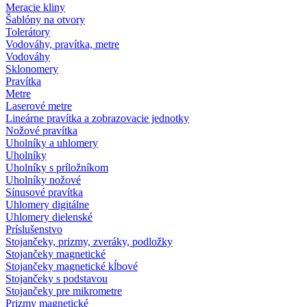
Meracie kliny
Šablóny na otvory
Tolerátory
Vodováhy, pravítka, metre
Vodováhy
Sklonomery
Pravítka
Metre
Laserové metre
Lineárne pravítka a zobrazovacie jednotky
Nožové pravítka
Uholníky a uhlomery
Uholníky
Uholníky s príložníkom
Uholníky nožové
Sínusové pravítka
Uhlomery digitálne
Uhlomery dielenské
Príslušenstvo
Stojančeky, prizmy, zveráky, podložky
Stojančeky magnetické
Stojančeky magnetické kĺbové
Stojančeky s podstavou
Stojančeky pre mikrometre
Prizmy magnetické