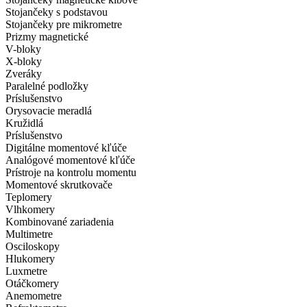
Stojančeky s podstavou
Stojančeky pre mikrometre
Prizmy magnetické
V-bloky
X-bloky
Zveráky
Paralelné podložky
Príslušenstvo
Orysovacie meradlá
Kružidlá
Príslušenstvo
Digitálne momentové kľúče
Analógové momentové kľúče
Prístroje na kontrolu momentu
Momentové skrutkovače
Teplomery
Vlhkomery
Kombinované zariadenia
Multimetre
Osciloskopy
Hlukomery
Luxmetre
Otáčkomery
Anemometre