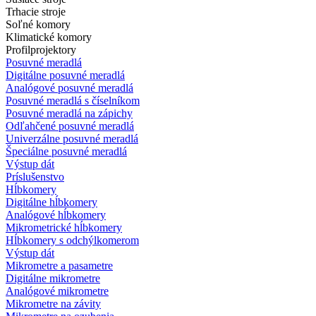
Trhacie stroje
Soľné komory
Klimatické komory
Profilprojektory
Posuvné meradlá
Digitálne posuvné meradlá
Analógové posuvné meradlá
Posuvné meradlá s číselníkom
Posuvné meradlá na zápichy
Odľahčené posuvné meradlá
Univerzálne posuvné meradlá
Špeciálne posuvné meradlá
Výstup dát
Príslušenstvo
Hĺbkomery
Digitálne hĺbkomery
Analógové hĺbkomery
Mikrometrické hĺbkomery
Hĺbkomery s odchýlkomerom
Výstup dát
Mikrometre a pasametre
Digitálne mikrometre
Analógové mikrometre
Mikrometre na závity