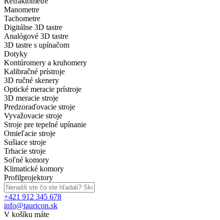
Refraktometre
Manometre
Tachometre
Digitálne 3D tastre
Analógové 3D tastre
3D tastre s upínačom
Dotyky
Kontúromery a kruhomery
Kalibračné prístroje
3D ručné skenery
Optické meracie prístroje
3D meracie stroje
Predzoraďovacie stroje
Vyvažovacie stroje
Stroje pre tepelné upínanie
Omieľacie stroje
Sušiace stroje
Trhacie stroje
Soľné komory
Klimatické komory
Profilprojektory
+421 912 345 678
info@tauricon.sk
V košíku máte