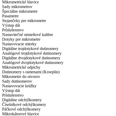
Mikrometrické hlavice
Sady mikrometrov
Špeciálne mikrometre
Pasametre
Stojančeky pre mikrometre
Výstup dát
Príslušenstvo
Nastaviteľné strmeňové kalibre
Dotyky pre mikrometre
Nastavovacie mierky
Digitálne trojdotykové dutinomery
Analógové trojdotykové dutinomery
Digitálne dvojdotykové dutinomery
Analógové dvojdotykové dutinomery
Mikrometrické odpichy
Dutinomery s ramenami (Kroeplin)
Mikrometre do otvorov
Sady dutinomerov
Nastavovacie krúžky
Výstup dát
Príslušenstvo
Digitálne odchýlkomery
Číselníkové odchýlkomery
Páčkové odchýlkomery
Mikrokátorové hlavice