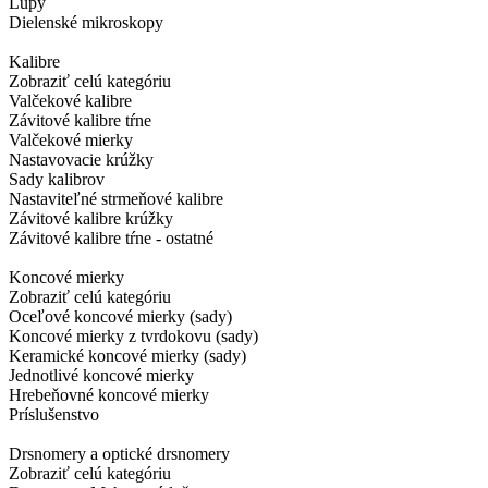
Lupy
Dielenské mikroskopy
Kalibre
Zobraziť celú kategóriu
Valčekové kalibre
Závitové kalibre tŕne
Valčekové mierky
Nastavovacie krúžky
Sady kalibrov
Nastaviteľné strmeňové kalibre
Závitové kalibre krúžky
Závitové kalibre tŕne - ostatné
Koncové mierky
Zobraziť celú kategóriu
Oceľové koncové mierky (sady)
Koncové mierky z tvrdokovu (sady)
Keramické koncové mierky (sady)
Jednotlivé koncové mierky
Hrebeňovné koncové mierky
Príslušenstvo
Drsnomery a optické drsnomery
Zobraziť celú kategóriu