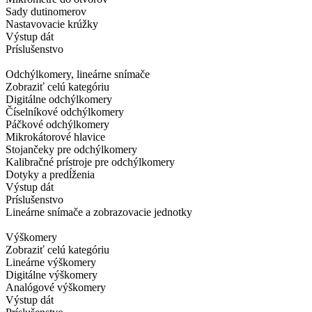
Sady dutinomerov
Nastavovacie krúžky
Výstup dát
Príslušenstvo
Odchýlkomery, lineárne snímače
Zobraziť celú kategóriu
Digitálne odchýlkomery
Číselníkové odchýlkomery
Páčkové odchýlkomery
Mikrokátorové hlavice
Stojančeky pre odchýlkomery
Kalibračné prístroje pre odchýlkomery
Dotyky a predĺženia
Výstup dát
Príslušenstvo
Lineárne snímače a zobrazovacie jednotky
Výškomery
Zobraziť celú kategóriu
Lineárne výškomery
Digitálne výškomery
Analógové výškomery
Výstup dát