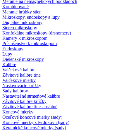
Meranie na nemagnetických podkladoch
Kombinované
Meranie hrúbky stien
Mikroskopy, endoskopy a lupy
Digitálne mikroskopy
Stereo mikroskopy
Konfokálne mikroskopy (drsnomery)
Kamery k mikroskopom
Príslušenstvo k mikroskopom
Endoskopy
Lupy
Dielenské mikroskopy
Kalibre
Valčekové kalibre
Závitové kalibre tŕne
Valčekové mierky
Nastavovacie krúžky
Sady kalibrov
Nastaviteľné strmeňové kalibre
Závitové kalibre krúžky
Závitové kalibre tŕne - ostatné
Koncové mierky
Oceľové koncové mierky (sady)
Koncové mierky z tvrdokovu (sady)
Keramické koncové mierky (sady)