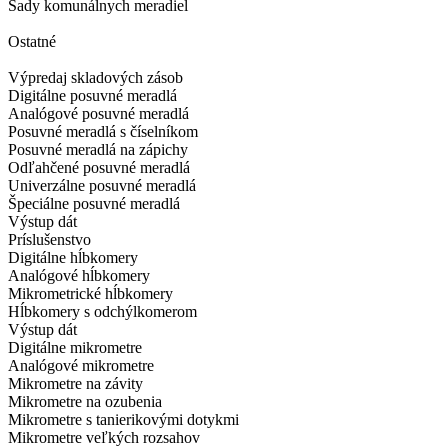
Sady komunálnych meradiel
Ostatné
Výpredaj skladových zásob
Digitálne posuvné meradlá
Analógové posuvné meradlá
Posuvné meradlá s číselníkom
Posuvné meradlá na zápichy
Odľahčené posuvné meradlá
Univerzálne posuvné meradlá
Špeciálne posuvné meradlá
Výstup dát
Príslušenstvo
Digitálne hĺbkomery
Analógové hĺbkomery
Mikrometrické hĺbkomery
Hĺbkomery s odchýlkomerom
Výstup dát
Digitálne mikrometre
Analógové mikrometre
Mikrometre na závity
Mikrometre na ozubenia
Mikrometre s tanierikovými dotykmi
Mikrometre veľkých rozsahov