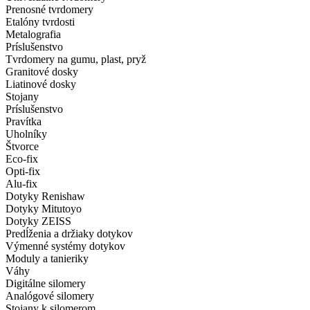
Prenosné tvrdomery
Etalóny tvrdosti
Metalografia
Príslušenstvo
Tvrdomery na gumu, plast, pryž
Granitové dosky
Liatinové dosky
Stojany
Príslušenstvo
Pravítka
Uholníky
Štvorce
Eco-fix
Opti-fix
Alu-fix
Dotyky Renishaw
Dotyky Mitutoyo
Dotyky ZEISS
Predĺženia a držiaky dotykov
Výmenné systémy dotykov
Moduly a tanieriky
Váhy
Digitálne silomery
Analógové silomery
Stojany k silomerom