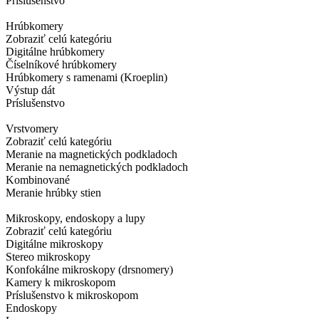
Príslušenstvo
Hrúbkomery
Zobraziť celú kategóriu
Digitálne hrúbkomery
Číselníkové hrúbkomery
Hrúbkomery s ramenami (Kroeplin)
Výstup dát
Príslušenstvo
Vrstvomery
Zobraziť celú kategóriu
Meranie na magnetických podkladoch
Meranie na nemagnetických podkladoch
Kombinované
Meranie hrúbky stien
Mikroskopy, endoskopy a lupy
Zobraziť celú kategóriu
Digitálne mikroskopy
Stereo mikroskopy
Konfokálne mikroskopy (drsnomery)
Kamery k mikroskopom
Príslušenstvo k mikroskopom
Endoskopy