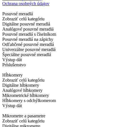
Ochrana osobných údajov
Posuvné meradlá
Zobraziť celú kategóriu
Digitálne posuvné meradlá
Analógové posuvné meradlá
Posuvné meradlá s číselníkom
Posuvné meradlá na zápichy
Odľahčené posuvné meradlá
Univerzálne posuvné meradlá
Špeciálne posuvné meradlá
Výstup dát
Príslušenstvo
Hĺbkomery
Zobraziť celú kategóriu
Digitálne hĺbkomery
Analógové hĺbkomery
Mikrometrické hĺbkomery
Hĺbkomery s odchýlkomerom
Výstup dát
Mikrometre a pasametre
Zobraziť celú kategóriu
Digitálne mikrometre