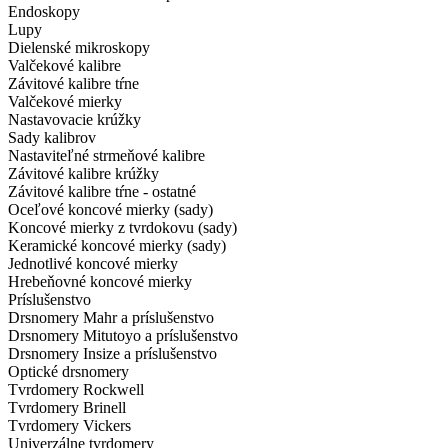
Endoskopy
Lupy
Dielenské mikroskopy
Valčekové kalibre
Závitové kalibre tŕne
Valčekové mierky
Nastavovacie krúžky
Sady kalibrov
Nastaviteľné strmeňové kalibre
Závitové kalibre krúžky
Závitové kalibre tŕne - ostatné
Oceľové koncové mierky (sady)
Koncové mierky z tvrdokovu (sady)
Keramické koncové mierky (sady)
Jednotlivé koncové mierky
Hrebeňovné koncové mierky
Príslušenstvo
Drsnomery Mahr a príslušenstvo
Drsnomery Mitutoyo a príslušenstvo
Drsnomery Insize a príslušenstvo
Optické drsnomery
Tvrdomery Rockwell
Tvrdomery Brinell
Tvrdomery Vickers
Univerzálne tvrdomery