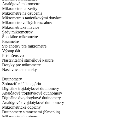
Analógové mikrometre
Mikrometre na závity
Mikrometre na ozubenia
Mikrometre s tanierikovými dotykmi
Mikrometre veľkých rozsahov
Mikrometrické hlavice
Sady mikrometrov
Špeciálne mikrometre
Pasametre
Stojančeky pre mikrometre
Výstup dát
Príslušenstvo
Nastaviteľné strmeňové kalibre
Dotyky pre mikrometre
Nastavovacie mierky
Dutinomery
Zobraziť celú kategóriu
Digitálne trojdotykové dutinomery
Analógové trojdotykové dutinomery
Digitálne dvojdotykové dutinomery
Analógové dvojdotykové dutinomery
Mikrometrické odpichy
Dutinomery s ramenami (Kroeplin)
Mikrometre do otvorov