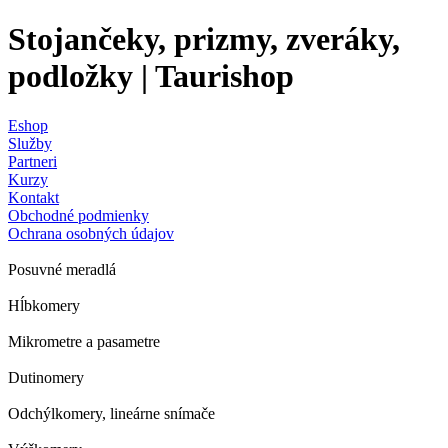
Stojančeky, prizmy, zveráky,
podložky | Taurishop
Eshop
Služby
Partneri
Kurzy
Kontakt
Obchodné podmienky
Ochrana osobných údajov
Posuvné meradlá
Hĺbkomery
Mikrometre a pasametre
Dutinomery
Odchýlkomery, lineárne snímače