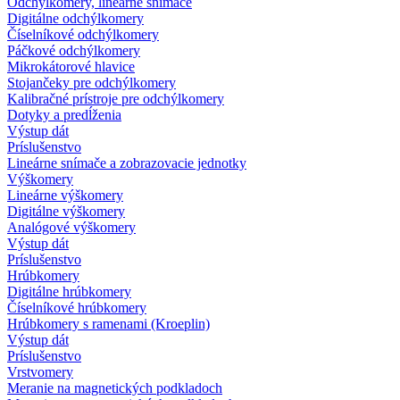
Odchýlkomery, lineárne snímače
Digitálne odchýlkomery
Číselníkové odchýlkomery
Páčkové odchýlkomery
Mikrokátorové hlavice
Stojančeky pre odchýlkomery
Kalibračné prístroje pre odchýlkomery
Dotyky a predĺženia
Výstup dát
Príslušenstvo
Lineárne snímače a zobrazovacie jednotky
Výškomery
Lineárne výškomery
Digitálne výškomery
Analógové výškomery
Výstup dát
Príslušenstvo
Hrúbkomery
Digitálne hrúbkomery
Číselníkové hrúbkomery
Hrúbkomery s ramenami (Kroeplin)
Výstup dát
Príslušenstvo
Vrstvomery
Meranie na magnetických podkladoch