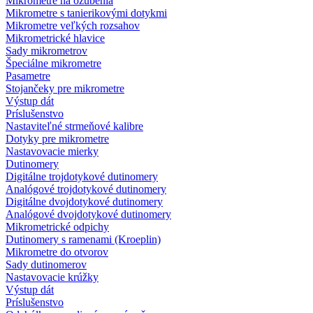
Mikrometre na ozubenia
Mikrometre s tanierikovými dotykmi
Mikrometre veľkých rozsahov
Mikrometrické hlavice
Sady mikrometrov
Špeciálne mikrometre
Pasametre
Stojančeky pre mikrometre
Výstup dát
Príslušenstvo
Nastaviteľné strmeňové kalibre
Dotyky pre mikrometre
Nastavovacie mierky
Dutinomery
Digitálne trojdotykové dutinomery
Analógové trojdotykové dutinomery
Digitálne dvojdotykové dutinomery
Analógové dvojdotykové dutinomery
Mikrometrické odpichy
Dutinomery s ramenami (Kroeplin)
Mikrometre do otvorov
Sady dutinomerov
Nastavovacie krúžky
Výstup dát
Príslušenstvo