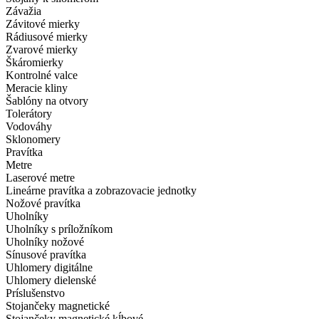
Závažia
Závitové mierky
Rádiusové mierky
Zvarové mierky
Škáromierky
Kontrolné valce
Meracie kliny
Šablóny na otvory
Tolerátory
Vodováhy
Sklonomery
Pravítka
Metre
Laserové metre
Lineárne pravítka a zobrazovacie jednotky
Nožové pravítka
Uholníky
Uholníky s príložníkom
Uholníky nožové
Sínusové pravítka
Uhlomery digitálne
Uhlomery dielenské
Príslušenstvo
Stojančeky magnetické
Stojančeky magnetické kĺbové