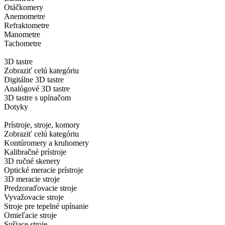
Otáčkomery
Anemometre
Refraktometre
Manometre
Tachometre
3D tastre
Zobraziť celú kategóriu
Digitálne 3D tastre
Analógové 3D tastre
3D tastre s upínačom
Dotyky
Prístroje, stroje, komory
Zobraziť celú kategóriu
Kontúromery a kruhomery
Kalibračné prístroje
3D ručné skenery
Optické meracie prístroje
3D meracie stroje
Predzoraďovacie stroje
Vyvažovacie stroje
Stroje pre tepelné upínanie
Omieľacie stroje
Sušiace stroje