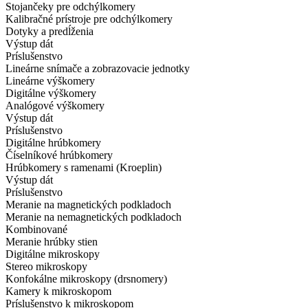
Stojančeky pre odchýlkomery
Kalibračné prístroje pre odchýlkomery
Dotyky a predĺženia
Výstup dát
Príslušenstvo
Lineárne snímače a zobrazovacie jednotky
Lineárne výškomery
Digitálne výškomery
Analógové výškomery
Výstup dát
Príslušenstvo
Digitálne hrúbkomery
Číselníkové hrúbkomery
Hrúbkomery s ramenami (Kroeplin)
Výstup dát
Príslušenstvo
Meranie na magnetických podkladoch
Meranie na nemagnetických podkladoch
Kombinované
Meranie hrúbky stien
Digitálne mikroskopy
Stereo mikroskopy
Konfokálne mikroskopy (drsnomery)
Kamery k mikroskopom
Príslušenstvo k mikroskopom