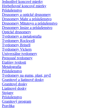
Jednotlivé koncové mierky
Hrebeňovné koncové mierky
Príslušenstvo
Drsnomery a optické drsnomery
Drsnomery Mahr a príslušenstvo
Drsnomery Mitutoyo a príslušenstvo
Drsnomery Insize a príslušenstvo
Optické drsnomery
Tvrdomery a metalografia
Tvrdomery Rockwell
Tvrdomery Brinell
Tvrdomery Vickers
Univerzálne tvrdomery
Prenosné tvrdomery
Etalóny tvrdosti
Metalografia
Príslušenstvo
Tvrdomery na gumu, plast, pryž
Granitové a liatinové dosky
Granitové dosky
Liatinové dosky
Stojany
Príslušenstvo
Granitový program
Pravítka