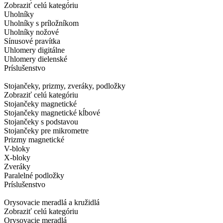
Zobraziť celú kategóriu
Uholníky
Uholníky s príložníkom
Uholníky nožové
Sínusové pravítka
Uhlomery digitálne
Uhlomery dielenské
Príslušenstvo
Stojančeky, prizmy, zveráky, podložky
Zobraziť celú kategóriu
Stojančeky magnetické
Stojančeky magnetické kĺbové
Stojančeky s podstavou
Stojančeky pre mikrometre
Prizmy magnetické
V-bloky
X-bloky
Zveráky
Paralelné podložky
Príslušenstvo
Orysovacie meradlá a kružidlá
Zobraziť celú kategóriu
Orysovacie meradlá