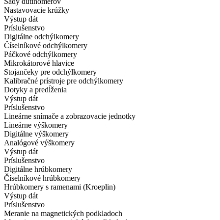
Sady dutinomerov
Nastavovacie krúžky
Výstup dát
Príslušenstvo
Digitálne odchýlkomery
Číselníkové odchýlkomery
Páčkové odchýlkomery
Mikrokátorové hlavice
Stojančeky pre odchýlkomery
Kalibračné prístroje pre odchýlkomery
Dotyky a predĺženia
Výstup dát
Príslušenstvo
Lineárne snímače a zobrazovacie jednotky
Lineárne výškomery
Digitálne výškomery
Analógové výškomery
Výstup dát
Príslušenstvo
Digitálne hrúbkomery
Číselníkové hrúbkomery
Hrúbkomery s ramenami (Kroeplin)
Výstup dát
Príslušenstvo
Meranie na magnetických podkladoch