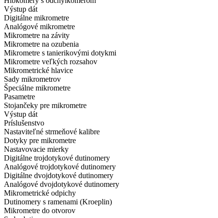
Hĺbkomery s odchýlkomerom
Výstup dát
Digitálne mikrometre
Analógové mikrometre
Mikrometre na závity
Mikrometre na ozubenia
Mikrometre s tanierikovými dotykmi
Mikrometre veľkých rozsahov
Mikrometrické hlavice
Sady mikrometrov
Špeciálne mikrometre
Pasametre
Stojančeky pre mikrometre
Výstup dát
Príslušenstvo
Nastaviteľné strmeňové kalibre
Dotyky pre mikrometre
Nastavovacie mierky
Digitálne trojdotykové dutinomery
Analógové trojdotykové dutinomery
Digitálne dvojdotykové dutinomery
Analógové dvojdotykové dutinomery
Mikrometrické odpichy
Dutinomery s ramenami (Kroeplin)
Mikrometre do otvorov