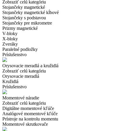
Zobraziť celú kategóriu
Stojančeky magnetické
Stojančeky magnetické kĺbové
Stojančeky s podstavou
Stojančeky pre mikrometre
Prizmy magnetické
V-bloky
X-bloky
Zveráky
Paralelné podložky
Príslušenstvo
Orysovacie meradlá a kružidlá
Zobraziť celú kategóriu
Orysovacie meradlá
Kružidlá
Príslušenstvo
Momentové náradie
Zobraziť celú kategóriu
Digitálne momentové kľúče
Analógové momentové kľúče
Prístroje na kontrolu momentu
Momentové skrutkovače