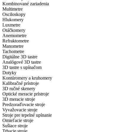
Kombinované zariadenia
Multimetre
Osciloskopy
Hlukomery
Luxmetre
Otáčkomery
Anemometre
Refraktometre
Manometre
Tachometre
Digitálne 3D tastre
Analógové 3D tastre
3D tastre s upínačom
Dotyky
Kontúromery a kruhomery
Kalibračné prístroje
3D ručné skenery
Optické meracie prístroje
3D meracie stroje
Predzoraďovacie stroje
Vyvažovacie stroje
Stroje pre tepelné upínanie
Omieľacie stroje
Sušiace stroje
Trhacie stroje