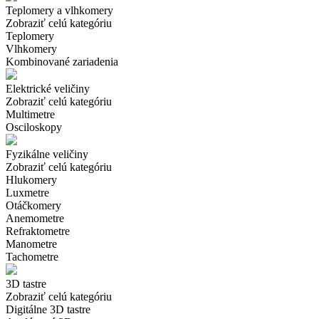
Teplomery a vlhkomery
Zobraziť celú kategóriu
Teplomery
Vlhkomery
Kombinované zariadenia
Elektrické veličiny
Zobraziť celú kategóriu
Multimetre
Osciloskopy
Fyzikálne veličiny
Zobraziť celú kategóriu
Hlukomery
Luxmetre
Otáčkomery
Anemometre
Refraktometre
Manometre
Tachometre
3D tastre
Zobraziť celú kategóriu
Digitálne 3D tastre