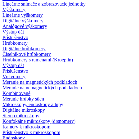
Lineárne snímače a zobrazovacie jednotky
Výškomery
Lineárne výškomery
Digitálne výškomery
Analógové výškomery
Výstup dát
Príslušenstvo
Hrúbkomery
Digitálne hrúbkomery
Číselníkové hrúbkomery
Hrúbkomery s ramenami (Kroeplin)
Výstup dát
Príslušenstvo
Vrstvomery
Meranie na magnetických podkladoch
Meranie na nemagnetických podkladoch
Kombinované
Meranie hrúbky stien
Mikroskopy, endoskopy a lupy
Digitálne mikroskopy
Stereo mikroskopy
Konfokálne mikroskopy (drsnomery)
Kamery k mikroskopom
Príslušenstvo k mikroskopom
Endoskopy