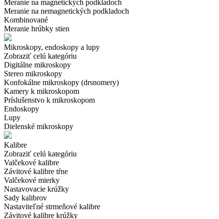
Meranie na magnetických podkladoch
Meranie na nemagnetických podkladoch
Kombinované
Meranie hrúbky stien
Mikroskopy, endoskopy a lupy
Zobraziť celú kategóriu
Digitálne mikroskopy
Stereo mikroskopy
Konfokálne mikroskopy (drsnomery)
Kamery k mikroskopom
Príslušenstvo k mikroskopom
Endoskopy
Lupy
Dielenské mikroskopy
Kalibre
Zobraziť celú kategóriu
Valčekové kalibre
Závitové kalibre tŕne
Valčekové mierky
Nastavovacie krúžky
Sady kalibrov
Nastaviteľné strmeňové kalibre
Závitové kalibre krúžky