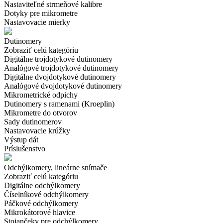
Nastaviteľné strmeňové kalibre
Dotyky pre mikrometre
Nastavovacie mierky
Dutinomery
Zobraziť celú kategóriu
Digitálne trojdotykové dutinomery
Analógové trojdotykové dutinomery
Digitálne dvojdotykové dutinomery
Analógové dvojdotykové dutinomery
Mikrometrické odpichy
Dutinomery s ramenami (Kroeplin)
Mikrometre do otvorov
Sady dutinomerov
Nastavovacie krúžky
Výstup dát
Príslušenstvo
Odchýlkomery, lineárne snímače
Zobraziť celú kategóriu
Digitálne odchýlkomery
Číselníkové odchýlkomery
Páčkové odchýlkomery
Mikrokátorové hlavice
Stojančeky pre odchýlkomery