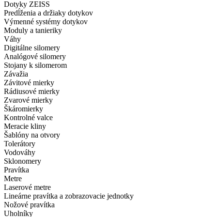
Dotyky ZEISS
Predĺženia a držiaky dotykov
Výmenné systémy dotykov
Moduly a tanieriky
Váhy
Digitálne silomery
Analógové silomery
Stojany k silomerom
Závažia
Závitové mierky
Rádiusové mierky
Zvarové mierky
Škáromierky
Kontrolné valce
Meracie kliny
Šablóny na otvory
Tolerátory
Vodováhy
Sklonomery
Pravítka
Metre
Laserové metre
Lineárne pravítka a zobrazovacie jednotky
Nožové pravítka
Uholníky