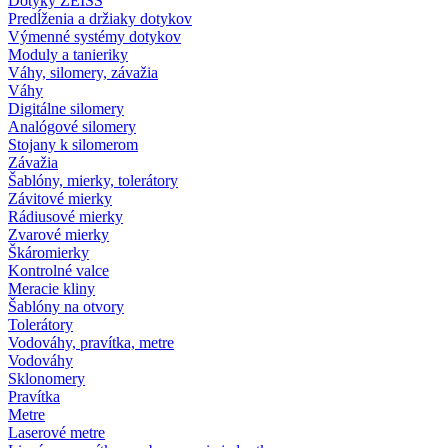
Dotyky ZEISS
Predĺženia a držiaky dotykov
Výmenné systémy dotykov
Moduly a tanieriky
Váhy, silomery, závažia
Váhy
Digitálne silomery
Analógové silomery
Stojany k silomerom
Závažia
Šablóny, mierky, tolerátory
Závitové mierky
Rádiusové mierky
Zvarové mierky
Škáromierky
Kontrolné valce
Meracie kliny
Šablóny na otvory
Tolerátory
Vodováhy, pravítka, metre
Vodováhy
Sklonomery
Pravítka
Metre
Laserové metre