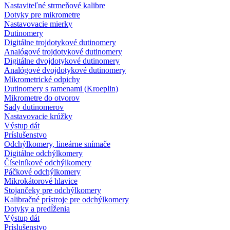
Nastaviteľné strmeňové kalibre
Dotyky pre mikrometre
Nastavovacie mierky
Dutinomery
Digitálne trojdotykové dutinomery
Analógové trojdotykové dutinomery
Digitálne dvojdotykové dutinomery
Analógové dvojdotykové dutinomery
Mikrometrické odpichy
Dutinomery s ramenami (Kroeplin)
Mikrometre do otvorov
Sady dutinomerov
Nastavovacie krúžky
Výstup dát
Príslušenstvo
Odchýlkomery, lineárne snímače
Digitálne odchýlkomery
Číselníkové odchýlkomery
Páčkové odchýlkomery
Mikrokátorové hlavice
Stojančeky pre odchýlkomery
Kalibračné prístroje pre odchýlkomery
Dotyky a predĺženia
Výstup dát
Príslušenstvo