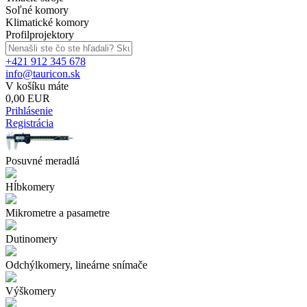
Soľné komory
Klimatické komory
Profilprojektory
+421 912 345 678
info@tauricon.sk
V košíku máte
0,00 EUR
Prihlásenie
Registrácia
Posuvné meradlá
Hĺbkomery
Mikrometre a pasametre
Dutinomery
Odchýlkomery, lineárne snímače
Výškomery