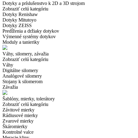
Dotyky a príslušenstvo k 2D a 3D strojom
Zobraziť celú kategóriu
Dotyky Renishaw
Dotyky Mitutoyo
Dotyky ZEISS
Predĺženia a držiaky dotykov
Výmenné systémy dotykov
Moduly a tanieriky
Váhy, silomery, závažia
Zobraziť celú kategóriu
Váhy
Digitálne silomery
Analógové silomery
Stojany k silomerom
Závažia
Šablóny, mierky, tolerátory
Zobraziť celú kategóriu
Závitové mierky
Rádiusové mierky
Zvarové mierky
Škáromierky
Kontrolné valce
Meracie kliny