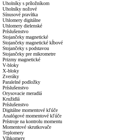
Uholníky s príložníkom
Uholníky nožové
Sínusové pravítka
Uhlomery digitálne
Uhlomery dielenské
Príslušenstvo
Stojančeky magnetické
Stojančeky magnetické kĺbové
Stojančeky s podstavou
Stojančeky pre mikrometre
Prizmy magnetické
V-bloky
X-bloky
Zveráky
Paralelné podložky
Príslušenstvo
Orysovacie meradlá
Kružidlá
Príslušenstvo
Digitálne momentové kľúče
Analógové momentové kľúče
Prístroje na kontrolu momentu
Momentové skrutkovače
Teplomery
Vlhkomery