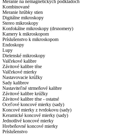
Meranie na nemagnetických podkladoch
Kombinované
Meranie hrúbky stien
Digitálne mikroskopy
Stereo mikroskopy
Konfokálne mikroskopy (drsnomery)
Kamery k mikroskopom
Príslušenstvo k mikroskopom
Endoskopy
Lupy
Dielenské mikroskopy
Valčekové kalibre
Závitové kalibre tŕne
Valčekové mierky
Nastavovacie krúžky
Sady kalibrov
Nastaviteľné strmeňové kalibre
Závitové kalibre krúžky
Závitové kalibre tŕne - ostatné
Oceľové koncové mierky (sady)
Koncové mierky z tvrdokovu (sady)
Keramické koncové mierky (sady)
Jednotlivé koncové mierky
Hrebeňovné koncové mierky
Príslušenstvo