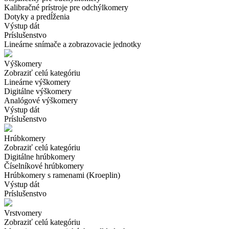
Kalibračné prístroje pre odchýlkomery
Dotyky a predĺženia
Výstup dát
Príslušenstvo
Lineárne snímače a zobrazovacie jednotky
Výškomery
Zobraziť celú kategóriu
Lineárne výškomery
Digitálne výškomery
Analógové výškomery
Výstup dát
Príslušenstvo
Hrúbkomery
Zobraziť celú kategóriu
Digitálne hrúbkomery
Číselníkové hrúbkomery
Hrúbkomery s ramenami (Kroeplin)
Výstup dát
Príslušenstvo
Vrstvomery
Zobraziť celú kategóriu