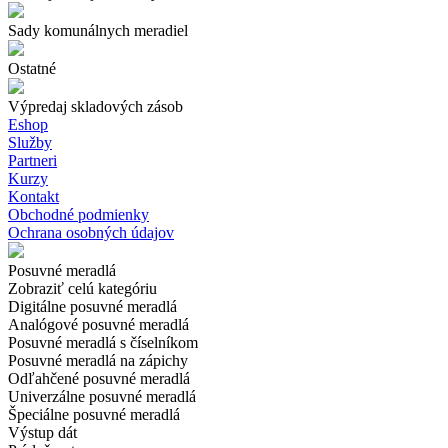
Sady komunálnych meradiel
Ostatné
Výpredaj skladových zásob
Eshop
Služby
Partneri
Kurzy
Kontakt
Obchodné podmienky
Ochrana osobných údajov
Posuvné meradlá
Zobraziť celú kategóriu
Digitálne posuvné meradlá
Analógové posuvné meradlá
Posuvné meradlá s číselníkom
Posuvné meradlá na zápichy
Odľahčené posuvné meradlá
Univerzálne posuvné meradlá
Špeciálne posuvné meradlá
Výstup dát