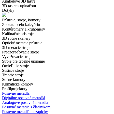
Analógové 3D tastre
3D tastre s upínačom
Dotyky
Prístroje, stroje, komory
Zobraziť celú kategóriu
Kontúromery a kruhomery
Kalibračné prístroje
3D ručné skenery
Optické meracie prístroje
3D meracie stroje
Predzoraďovacie stroje
Vyvažovacie stroje
Stroje pre tepelné upínanie
Omieľacie stroje
Sušiace stroje
Trhacie stroje
Soľné komory
Klimatické komory
Profilprojektory
Posuvné meradlá
Digitálne posuvné meradlá
Analógové posuvné meradlá
Posuvné meradlá s číselníkom
Posuvné meradlá na zápichy