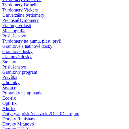
Tvrdomery Brinell
Tvrdomery Vickers
Univerzálne tvrdomery
Prenosné tvrdomery
Etalóny tvrdosti
Metalografia
Príslušenstvo
Tvrdomery na gumu, plast, pryž
Granitové a liatinové dosky
Granitové dosky
Liatinové dosky
Stojany
Príslušenstvo
Granitový program
Pravítka
Uholníky
Štvorce
Prípravky na upínanie
Eco-fix
Opti-fix
Alu-fix
Dotyky a príslušenstvo k 2D a 3D strojom
Dotyky Renishaw
Dotyky Mitutoyo