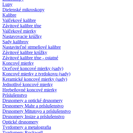
Lupy
Dielenské mikroskopy
Kalibre
Valčekové kalibre
Závitové kalibre tŕne
Valčekové mierky
Nastavovacie krúžky
Sady kalibrov
Nastaviteľné strmeňové kalibre
Závitové kalibre krúžky
Závitové kalibre tŕne - ostatné
Koncové mierky
Oceľové koncové mierky (sady)
Koncové mierky z tvrdokovu (sady)
Keramické koncové mierky (sady)
Jednotlivé koncové mierky
Hrebeňovné koncové mierky
Príslušenstvo
Drsnomery a optické drsnomery
Drsnomery Mahr a príslušenstvo
Drsnomery Mitutoyo a príslušenstvo
Drsnomery Insize a príslušenstvo
Optické drsnomery
Tvrdomery a metalografia
Tvrdomery Rockwell