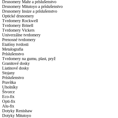
Drsnomery Mahr a príslušenstvo
Drsnomery Mitutoyo a príslušenstvo
Drsnomery Insize a príslušenstvo
Optické drsnomery
Tvrdomery Rockwell
Tvrdomery Brinell
Tvrdomery Vickers
Univerzálne tvrdomery
Prenosné tvrdomery
Etalóny tvrdosti
Metalografia
Príslušenstvo
Tvrdomery na gumu, plast, pryž
Granitové dosky
Liatinové dosky
Stojany
Príslušenstvo
Pravítka
Uholníky
Štvorce
Eco-fix
Opti-fix
Alu-fix
Dotyky Renishaw
Dotyky Mitutoyo