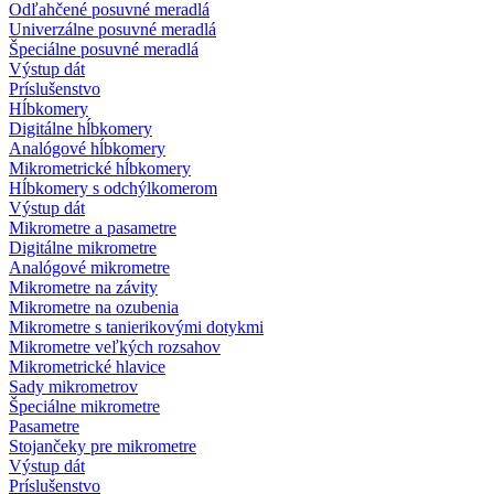
Odľahčené posuvné meradlá
Univerzálne posuvné meradlá
Špeciálne posuvné meradlá
Výstup dát
Príslušenstvo
Hĺbkomery
Digitálne hĺbkomery
Analógové hĺbkomery
Mikrometrické hĺbkomery
Hĺbkomery s odchýlkomerom
Výstup dát
Mikrometre a pasametre
Digitálne mikrometre
Analógové mikrometre
Mikrometre na závity
Mikrometre na ozubenia
Mikrometre s tanierikovými dotykmi
Mikrometre veľkých rozsahov
Mikrometrické hlavice
Sady mikrometrov
Špeciálne mikrometre
Pasametre
Stojančeky pre mikrometre
Výstup dát
Príslušenstvo