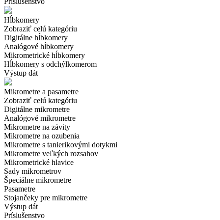
Príslušenstvo
Hĺbkomery
Zobraziť celú kategóriu
Digitálne hĺbkomery
Analógové hĺbkomery
Mikrometrické hĺbkomery
Hĺbkomery s odchýlkomerom
Výstup dát
Mikrometre a pasametre
Zobraziť celú kategóriu
Digitálne mikrometre
Analógové mikrometre
Mikrometre na závity
Mikrometre na ozubenia
Mikrometre s tanierikovými dotykmi
Mikrometre veľkých rozsahov
Mikrometrické hlavice
Sady mikrometrov
Špeciálne mikrometre
Pasametre
Stojančeky pre mikrometre
Výstup dát
Príslušenstvo