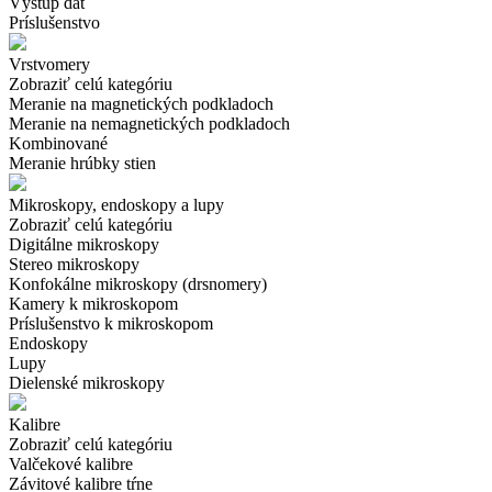
Výstup dát
Príslušenstvo
Vrstvomery
Zobraziť celú kategóriu
Meranie na magnetických podkladoch
Meranie na nemagnetických podkladoch
Kombinované
Meranie hrúbky stien
Mikroskopy, endoskopy a lupy
Zobraziť celú kategóriu
Digitálne mikroskopy
Stereo mikroskopy
Konfokálne mikroskopy (drsnomery)
Kamery k mikroskopom
Príslušenstvo k mikroskopom
Endoskopy
Lupy
Dielenské mikroskopy
Kalibre
Zobraziť celú kategóriu
Valčekové kalibre
Závitové kalibre tŕne