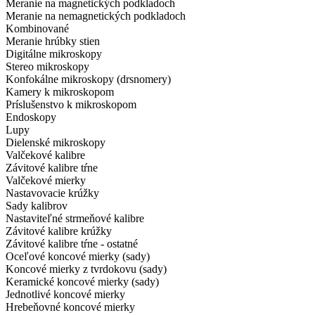
Meranie na magnetických podkladoch
Meranie na nemagnetických podkladoch
Kombinované
Meranie hrúbky stien
Digitálne mikroskopy
Stereo mikroskopy
Konfokálne mikroskopy (drsnomery)
Kamery k mikroskopom
Príslušenstvo k mikroskopom
Endoskopy
Lupy
Dielenské mikroskopy
Valčekové kalibre
Závitové kalibre tŕne
Valčekové mierky
Nastavovacie krúžky
Sady kalibrov
Nastaviteľné strmeňové kalibre
Závitové kalibre krúžky
Závitové kalibre tŕne - ostatné
Oceľové koncové mierky (sady)
Koncové mierky z tvrdokovu (sady)
Keramické koncové mierky (sady)
Jednotlivé koncové mierky
Hrebeňovné koncové mierky