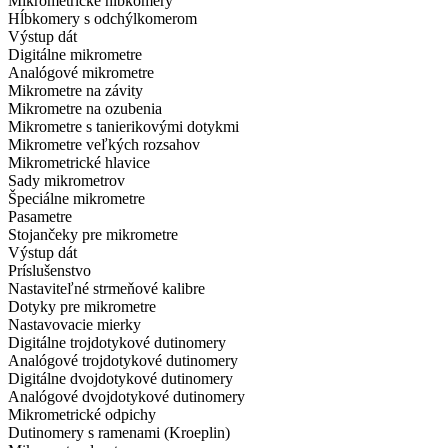
Mikrometrické hĺbkomery
Hĺbkomery s odchýlkomerom
Výstup dát
Digitálne mikrometre
Analógové mikrometre
Mikrometre na závity
Mikrometre na ozubenia
Mikrometre s tanierikovými dotykmi
Mikrometre veľkých rozsahov
Mikrometrické hlavice
Sady mikrometrov
Špeciálne mikrometre
Pasametre
Stojančeky pre mikrometre
Výstup dát
Príslušenstvo
Nastaviteľné strmeňové kalibre
Dotyky pre mikrometre
Nastavovacie mierky
Digitálne trojdotykové dutinomery
Analógové trojdotykové dutinomery
Digitálne dvojdotykové dutinomery
Analógové dvojdotykové dutinomery
Mikrometrické odpichy
Dutinomery s ramenami (Kroeplin)