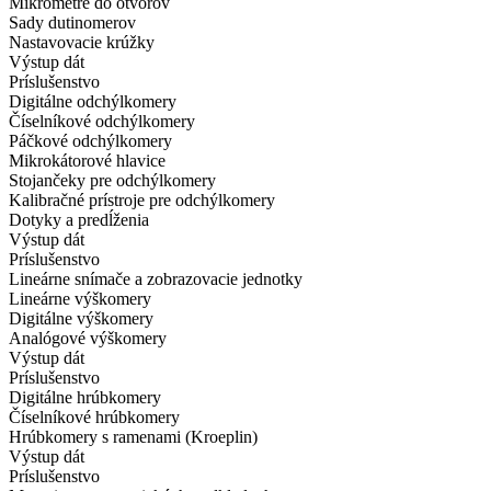
Mikrometre do otvorov
Sady dutinomerov
Nastavovacie krúžky
Výstup dát
Príslušenstvo
Digitálne odchýlkomery
Číselníkové odchýlkomery
Páčkové odchýlkomery
Mikrokátorové hlavice
Stojančeky pre odchýlkomery
Kalibračné prístroje pre odchýlkomery
Dotyky a predĺženia
Výstup dát
Príslušenstvo
Lineárne snímače a zobrazovacie jednotky
Lineárne výškomery
Digitálne výškomery
Analógové výškomery
Výstup dát
Príslušenstvo
Digitálne hrúbkomery
Číselníkové hrúbkomery
Hrúbkomery s ramenami (Kroeplin)
Výstup dát
Príslušenstvo