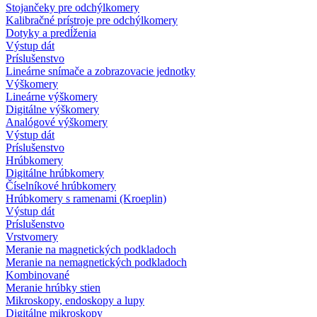
Stojančeky pre odchýlkomery
Kalibračné prístroje pre odchýlkomery
Dotyky a predĺženia
Výstup dát
Príslušenstvo
Lineárne snímače a zobrazovacie jednotky
Výškomery
Lineárne výškomery
Digitálne výškomery
Analógové výškomery
Výstup dát
Príslušenstvo
Hrúbkomery
Digitálne hrúbkomery
Číselníkové hrúbkomery
Hrúbkomery s ramenami (Kroeplin)
Výstup dát
Príslušenstvo
Vrstvomery
Meranie na magnetických podkladoch
Meranie na nemagnetických podkladoch
Kombinované
Meranie hrúbky stien
Mikroskopy, endoskopy a lupy
Digitálne mikroskopy