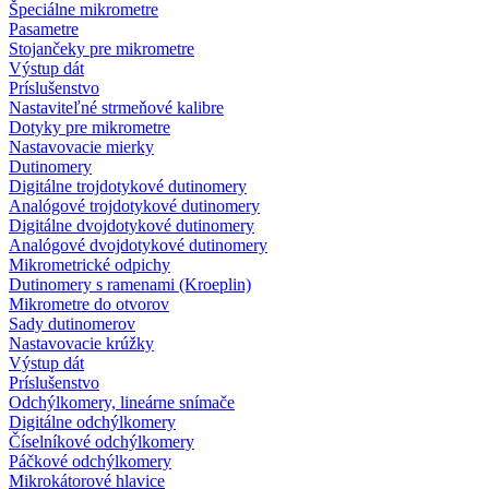
Špeciálne mikrometre
Pasametre
Stojančeky pre mikrometre
Výstup dát
Príslušenstvo
Nastaviteľné strmeňové kalibre
Dotyky pre mikrometre
Nastavovacie mierky
Dutinomery
Digitálne trojdotykové dutinomery
Analógové trojdotykové dutinomery
Digitálne dvojdotykové dutinomery
Analógové dvojdotykové dutinomery
Mikrometrické odpichy
Dutinomery s ramenami (Kroeplin)
Mikrometre do otvorov
Sady dutinomerov
Nastavovacie krúžky
Výstup dát
Príslušenstvo
Odchýlkomery, lineárne snímače
Digitálne odchýlkomery
Číselníkové odchýlkomery
Páčkové odchýlkomery
Mikrokátorové hlavice