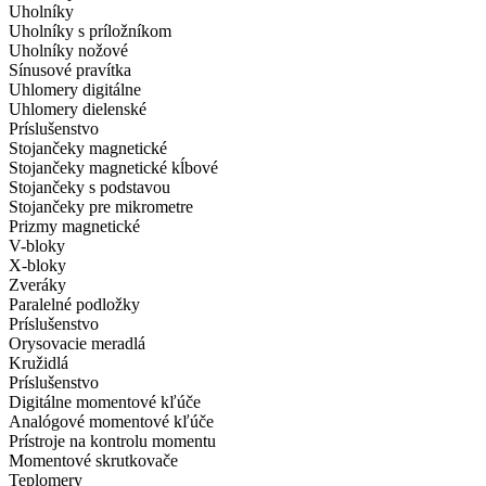
Uholníky
Uholníky s príložníkom
Uholníky nožové
Sínusové pravítka
Uhlomery digitálne
Uhlomery dielenské
Príslušenstvo
Stojančeky magnetické
Stojančeky magnetické kĺbové
Stojančeky s podstavou
Stojančeky pre mikrometre
Prizmy magnetické
V-bloky
X-bloky
Zveráky
Paralelné podložky
Príslušenstvo
Orysovacie meradlá
Kružidlá
Príslušenstvo
Digitálne momentové kľúče
Analógové momentové kľúče
Prístroje na kontrolu momentu
Momentové skrutkovače
Teplomery