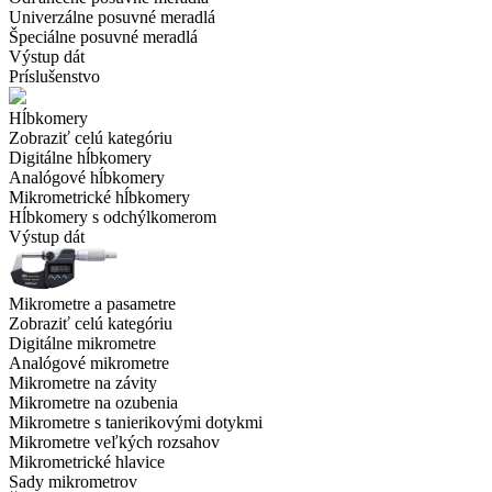
Univerzálne posuvné meradlá
Špeciálne posuvné meradlá
Výstup dát
Príslušenstvo
Hĺbkomery
Zobraziť celú kategóriu
Digitálne hĺbkomery
Analógové hĺbkomery
Mikrometrické hĺbkomery
Hĺbkomery s odchýlkomerom
Výstup dát
Mikrometre a pasametre
Zobraziť celú kategóriu
Digitálne mikrometre
Analógové mikrometre
Mikrometre na závity
Mikrometre na ozubenia
Mikrometre s tanierikovými dotykmi
Mikrometre veľkých rozsahov
Mikrometrické hlavice
Sady mikrometrov