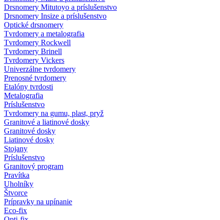
Drsnomery Mitutoyo a príslušenstvo
Drsnomery Insize a príslušenstvo
Optické drsnomery
Tvrdomery a metalografia
Tvrdomery Rockwell
Tvrdomery Brinell
Tvrdomery Vickers
Univerzálne tvrdomery
Prenosné tvrdomery
Etalóny tvrdosti
Metalografia
Príslušenstvo
Tvrdomery na gumu, plast, pryž
Granitové a liatinové dosky
Granitové dosky
Liatinové dosky
Stojany
Príslušenstvo
Granitový program
Pravítka
Uholníky
Štvorce
Prípravky na upínanie
Eco-fix
Opti-fix