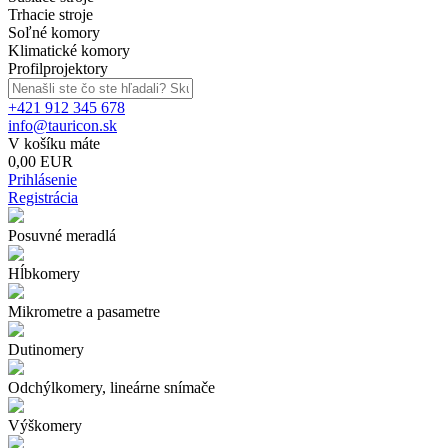
Trhacie stroje
Soľné komory
Klimatické komory
Profilprojektory
+421 912 345 678
info@tauricon.sk
V košíku máte
0,00 EUR
Prihlásenie
Registrácia
Posuvné meradlá
Hĺbkomery
Mikrometre a pasametre
Dutinomery
Odchýlkomery, lineárne snímače
Výškomery