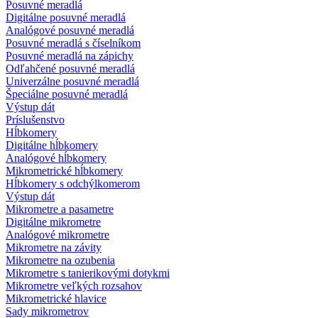
Posuvné meradlá
Digitálne posuvné meradlá
Analógové posuvné meradlá
Posuvné meradlá s číselníkom
Posuvné meradlá na zápichy
Odľahčené posuvné meradlá
Univerzálne posuvné meradlá
Špeciálne posuvné meradlá
Výstup dát
Príslušenstvo
Hĺbkomery
Digitálne hĺbkomery
Analógové hĺbkomery
Mikrometrické hĺbkomery
Hĺbkomery s odchýlkomerom
Výstup dát
Mikrometre a pasametre
Digitálne mikrometre
Analógové mikrometre
Mikrometre na závity
Mikrometre na ozubenia
Mikrometre s tanierikovými dotykmi
Mikrometre veľkých rozsahov
Mikrometrické hlavice
Sady mikrometrov