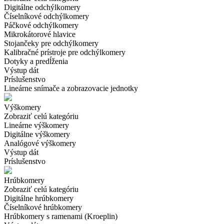
Digitálne odchýlkomery
Číselníkové odchýlkomery
Páčkové odchýlkomery
Mikrokátorové hlavice
Stojančeky pre odchýlkomery
Kalibračné prístroje pre odchýlkomery
Dotyky a predĺženia
Výstup dát
Príslušenstvo
Lineárne snímače a zobrazovacie jednotky
Výškomery
Zobraziť celú kategóriu
Lineárne výškomery
Digitálne výškomery
Analógové výškomery
Výstup dát
Príslušenstvo
Hrúbkomery
Zobraziť celú kategóriu
Digitálne hrúbkomery
Číselníkové hrúbkomery
Hrúbkomery s ramenami (Kroeplin)