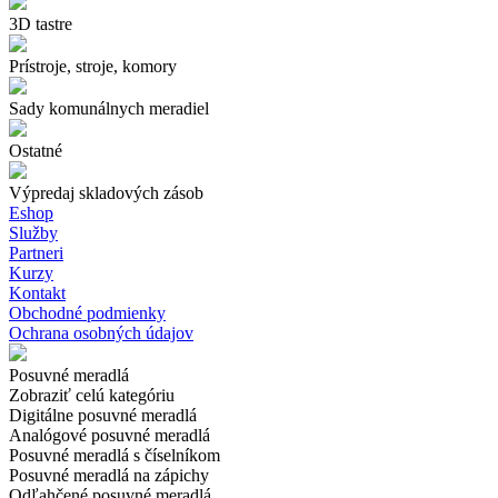
3D tastre
Prístroje, stroje, komory
Sady komunálnych meradiel
Ostatné
Výpredaj skladových zásob
Eshop
Služby
Partneri
Kurzy
Kontakt
Obchodné podmienky
Ochrana osobných údajov
Posuvné meradlá
Zobraziť celú kategóriu
Digitálne posuvné meradlá
Analógové posuvné meradlá
Posuvné meradlá s číselníkom
Posuvné meradlá na zápichy
Odľahčené posuvné meradlá