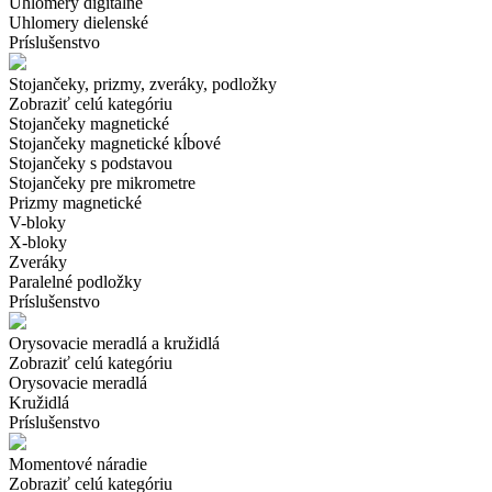
Uhlomery digitálne
Uhlomery dielenské
Príslušenstvo
Stojančeky, prizmy, zveráky, podložky
Zobraziť celú kategóriu
Stojančeky magnetické
Stojančeky magnetické kĺbové
Stojančeky s podstavou
Stojančeky pre mikrometre
Prizmy magnetické
V-bloky
X-bloky
Zveráky
Paralelné podložky
Príslušenstvo
Orysovacie meradlá a kružidlá
Zobraziť celú kategóriu
Orysovacie meradlá
Kružidlá
Príslušenstvo
Momentové náradie
Zobraziť celú kategóriu