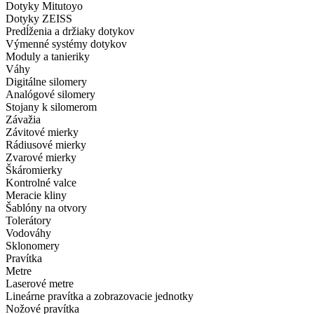
Dotyky Mitutoyo
Dotyky ZEISS
Predĺženia a držiaky dotykov
Výmenné systémy dotykov
Moduly a tanieriky
Váhy
Digitálne silomery
Analógové silomery
Stojany k silomerom
Závažia
Závitové mierky
Rádiusové mierky
Zvarové mierky
Škáromierky
Kontrolné valce
Meracie kliny
Šablóny na otvory
Tolerátory
Vodováhy
Sklonomery
Pravítka
Metre
Laserové metre
Lineárne pravítka a zobrazovacie jednotky
Nožové pravítka