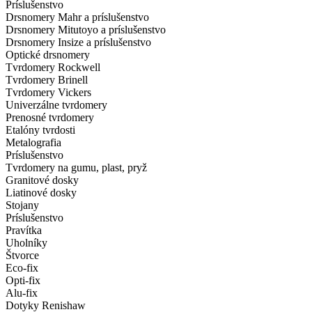
Príslušenstvo
Drsnomery Mahr a príslušenstvo
Drsnomery Mitutoyo a príslušenstvo
Drsnomery Insize a príslušenstvo
Optické drsnomery
Tvrdomery Rockwell
Tvrdomery Brinell
Tvrdomery Vickers
Univerzálne tvrdomery
Prenosné tvrdomery
Etalóny tvrdosti
Metalografia
Príslušenstvo
Tvrdomery na gumu, plast, pryž
Granitové dosky
Liatinové dosky
Stojany
Príslušenstvo
Pravítka
Uholníky
Štvorce
Eco-fix
Opti-fix
Alu-fix
Dotyky Renishaw