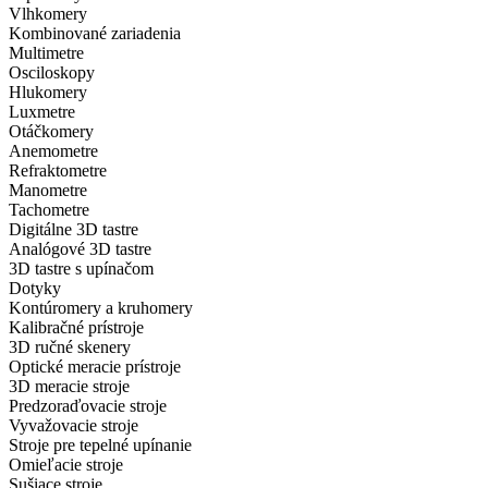
Vlhkomery
Kombinované zariadenia
Multimetre
Osciloskopy
Hlukomery
Luxmetre
Otáčkomery
Anemometre
Refraktometre
Manometre
Tachometre
Digitálne 3D tastre
Analógové 3D tastre
3D tastre s upínačom
Dotyky
Kontúromery a kruhomery
Kalibračné prístroje
3D ručné skenery
Optické meracie prístroje
3D meracie stroje
Predzoraďovacie stroje
Vyvažovacie stroje
Stroje pre tepelné upínanie
Omieľacie stroje
Sušiace stroje