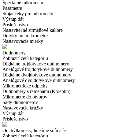
Špeciálne mikrometre
Pasametre
Stojančeky pre mikrometre
Výstup dát
Príslušenstvo
Nastaviteľné strmeňové kalibre
Dotyky pre mikrometre
Nastavovacie mierky
Dutinomery
Zobraziť celú kategóriu
Digitálne trojdotykové dutinomery
Analógové trojdotykové dutinomery
Digitálne dvojdotykové dutinomery
Analógové dvojdotykové dutinomery
Mikrometrické odpichy
Dutinomery s ramenami (Kroeplin)
Mikrometre do otvorov
Sady dutinomerov
Nastavovacie krúžky
Výstup dát
Príslušenstvo
Odchýlkomery, lineárne snímače
Zobraziť celú kategóriu