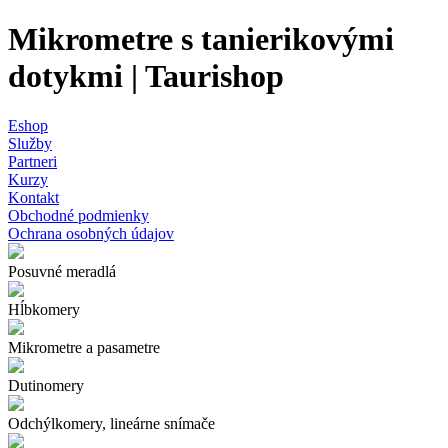
Mikrometre s tanierikovými
dotykmi | Taurishop
Eshop
Služby
Partneri
Kurzy
Kontakt
Obchodné podmienky
Ochrana osobných údajov
Posuvné meradlá
Hĺbkomery
Mikrometre a pasametre
Dutinomery
Odchýlkomery, lineárne snímače