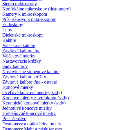
Stereo mikroskopy
Konfokálne mikroskopy (drsnomery)
Kamery k mikroskopom
Príslušenstvo k mikroskopom
Endoskopy
Lupy
Dielenské mikroskopy
Kalibre
Valčekové kalibre
Závitové kalibre tŕne
Valčekové mierky
Nastavovacie krúžky
Sady kalibrov
Nastaviteľné strmeňové kalibre
Závitové kalibre krúžky
Závitové kalibre tŕne - ostatné
Koncové mierky
Oceľové koncové mierky (sady)
Koncové mierky z tvrdokovu (sady)
Keramické koncové mierky (sady)
Jednotlivé koncové mierky
Hrebeňovné koncové mierky
Príslušenstvo
Drsnomery a optické drsnomery
Drsnomery Mahr a príslušenstvo