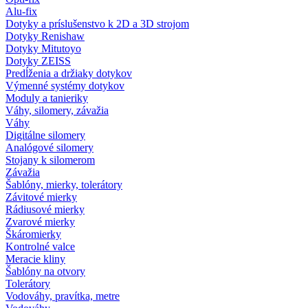
Alu-fix
Dotyky a príslušenstvo k 2D a 3D strojom
Dotyky Renishaw
Dotyky Mitutoyo
Dotyky ZEISS
Predĺženia a držiaky dotykov
Výmenné systémy dotykov
Moduly a tanieriky
Váhy, silomery, závažia
Váhy
Digitálne silomery
Analógové silomery
Stojany k silomerom
Závažia
Šablóny, mierky, tolerátory
Závitové mierky
Rádiusové mierky
Zvarové mierky
Škáromierky
Kontrolné valce
Meracie kliny
Šablóny na otvory
Tolerátory
Vodováhy, pravítka, metre