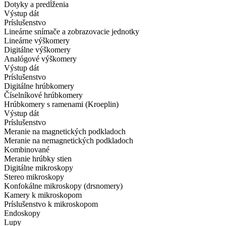
Dotyky a predĺženia
Výstup dát
Príslušenstvo
Lineárne snímače a zobrazovacie jednotky
Lineárne výškomery
Digitálne výškomery
Analógové výškomery
Výstup dát
Príslušenstvo
Digitálne hrúbkomery
Číselníkové hrúbkomery
Hrúbkomery s ramenami (Kroeplin)
Výstup dát
Príslušenstvo
Meranie na magnetických podkladoch
Meranie na nemagnetických podkladoch
Kombinované
Meranie hrúbky stien
Digitálne mikroskopy
Stereo mikroskopy
Konfokálne mikroskopy (drsnomery)
Kamery k mikroskopom
Príslušenstvo k mikroskopom
Endoskopy
Lupy