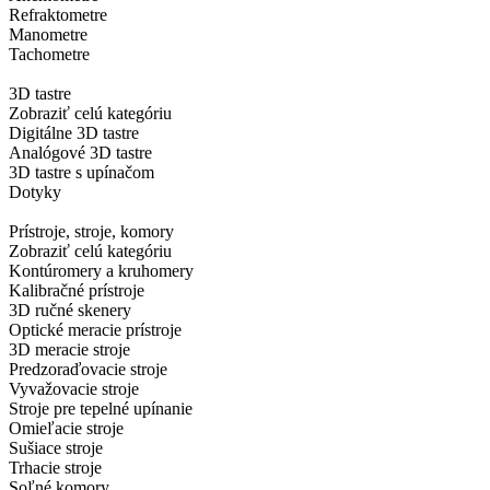
Refraktometre
Manometre
Tachometre
3D tastre
Zobraziť celú kategóriu
Digitálne 3D tastre
Analógové 3D tastre
3D tastre s upínačom
Dotyky
Prístroje, stroje, komory
Zobraziť celú kategóriu
Kontúromery a kruhomery
Kalibračné prístroje
3D ručné skenery
Optické meracie prístroje
3D meracie stroje
Predzoraďovacie stroje
Vyvažovacie stroje
Stroje pre tepelné upínanie
Omieľacie stroje
Sušiace stroje
Trhacie stroje
Soľné komory