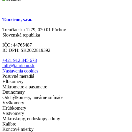
Tauricon, s.r.o.
Trenčianska 1279, 020 01 Púchov
Slovenská republika
IČO: 44765487
IČ-DPH: SK2022819392
+421 912 345 678
info@tauricon.sk
Nastavenia cookies
Posuvné meradlá
Hĺbkomery
Mikrometre a pasametre
Dutinomery
Odchýlkomery, lineárne snímače
Výškomery
Hrúbkomery
Vrstvomery
Mikroskopy, endoskopy a lupy
Kalibre
Koncové mierky