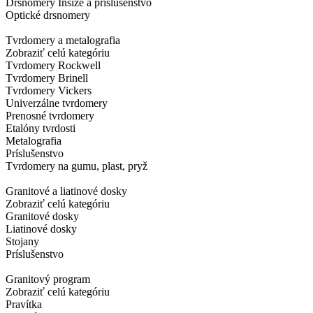
Drsnomery Insize a príslušenstvo
Optické drsnomery
Tvrdomery a metalografia
Zobraziť celú kategóriu
Tvrdomery Rockwell
Tvrdomery Brinell
Tvrdomery Vickers
Univerzálne tvrdomery
Prenosné tvrdomery
Etalóny tvrdosti
Metalografia
Príslušenstvo
Tvrdomery na gumu, plast, pryž
Granitové a liatinové dosky
Zobraziť celú kategóriu
Granitové dosky
Liatinové dosky
Stojany
Príslušenstvo
Granitový program
Zobraziť celú kategóriu
Pravítka