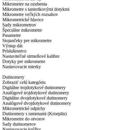
Mikrometre na ozubenia
Mikrometre s tanierikovými dotykmi
Mikrometre veľkých rozsahov
Mikrometrické hlavice
Sady mikrometrov
Špeciálne mikrometre
Pasametre
Stojančeky pre mikrometre
Výstup dát
Príslušenstvo
Nastaviteľné strmeňové kalibre
Dotyky pre mikrometre
Nastavovacie mierky
Dutinomery
Zobraziť celú kategóriu
Digitálne trojdotykové dutinomery
Analógové trojdotykové dutinomery
Digitálne dvojdotykové dutinomery
Analógové dvojdotykové dutinomery
Mikrometrické odpichy
Dutinomery s ramenami (Kroeplin)
Mikrometre do otvorov
Sady dutinomerov
Nastavovacie krúžky