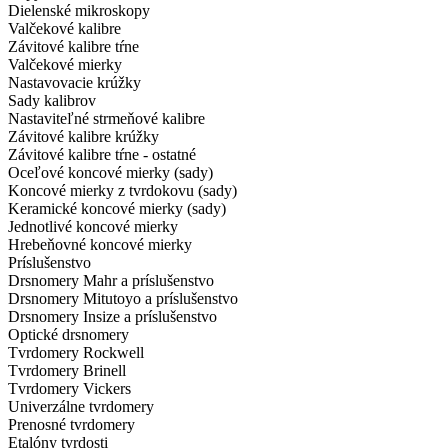
Dielenské mikroskopy
Valčekové kalibre
Závitové kalibre tŕne
Valčekové mierky
Nastavovacie krúžky
Sady kalibrov
Nastaviteľné strmeňové kalibre
Závitové kalibre krúžky
Závitové kalibre tŕne - ostatné
Oceľové koncové mierky (sady)
Koncové mierky z tvrdokovu (sady)
Keramické koncové mierky (sady)
Jednotlivé koncové mierky
Hrebeňovné koncové mierky
Príslušenstvo
Drsnomery Mahr a príslušenstvo
Drsnomery Mitutoyo a príslušenstvo
Drsnomery Insize a príslušenstvo
Optické drsnomery
Tvrdomery Rockwell
Tvrdomery Brinell
Tvrdomery Vickers
Univerzálne tvrdomery
Prenosné tvrdomery
Etalóny tvrdosti