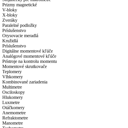
Prizmy magnetické
V-bloky
X-bloky
Zveráky
Paralelné podložky
Príslušenstvo
Orysovacie meradlá
Kružidlá
Príslušenstvo
Digitálne momentové kľúče
Analógové momentové kľúče
Prístroje na kontrolu momentu
Momentové skrutkovače
Teplomery
Vlhkomery
Kombinované zariadenia
Multimetre
Osciloskopy
Hlukomery
Luxmetre
Otáčkomery
Anemometre
Refraktometre
Manometre