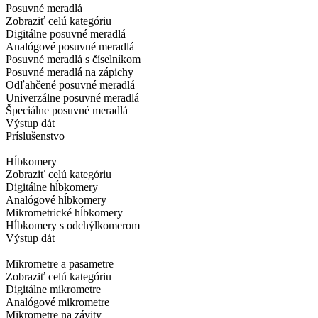
Posuvné meradlá
Zobraziť celú kategóriu
Digitálne posuvné meradlá
Analógové posuvné meradlá
Posuvné meradlá s číselníkom
Posuvné meradlá na zápichy
Odľahčené posuvné meradlá
Univerzálne posuvné meradlá
Špeciálne posuvné meradlá
Výstup dát
Príslušenstvo
Hĺbkomery
Zobraziť celú kategóriu
Digitálne hĺbkomery
Analógové hĺbkomery
Mikrometrické hĺbkomery
Hĺbkomery s odchýlkomerom
Výstup dát
Mikrometre a pasametre
Zobraziť celú kategóriu
Digitálne mikrometre
Analógové mikrometre
Mikrometre na závity