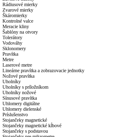
Rádiusové mierky
Zvarové mierky
Škáromierky
Kontrolné valce
Meracie kliny
Šablóny na otvory
Tolerátory
Vodováhy
Sklonomery
Pravítka
Metre
Laserové metre
Lineárne pravítka a zobrazovacie jednotky
Nožové pravítka
Uholníky
Uholníky s príložníkom
Uholníky nožové
Sínusové pravítka
Uhlomery digitálne
Uhlomery dielenské
Príslušenstvo
Stojančeky magnetické
Stojančeky magnetické kĺbové
Stojančeky s podstavou
Stojančeky pre mikrometre