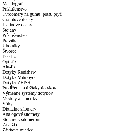
Metalografia
Príslušenstvo
Tvrdomery na gumu, plast, pryž
Granitové dosky
Liatinové dosky
Stojany
Príslušenstvo
Pravítka
Uholníky
Štvorce
Eco-fix
Opti-fix
Alu-fix
Dotyky Renishaw
Dotyky Mitutoyo
Dotyky ZEISS
Predĺženia a držiaky dotykov
Výmenné systémy dotykov
Moduly a tanieriky
Váhy
Digitálne silomery
Analógové silomery
Stojany k silomerom
Závažia
Závitové mierky