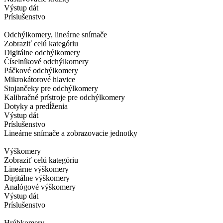
Výstup dát
Príslušenstvo
Odchýlkomery, lineárne snímače
Zobraziť celú kategóriu
Digitálne odchýlkomery
Číselníkové odchýlkomery
Páčkové odchýlkomery
Mikrokátorové hlavice
Stojančeky pre odchýlkomery
Kalibračné prístroje pre odchýlkomery
Dotyky a predĺženia
Výstup dát
Príslušenstvo
Lineárne snímače a zobrazovacie jednotky
Výškomery
Zobraziť celú kategóriu
Lineárne výškomery
Digitálne výškomery
Analógové výškomery
Výstup dát
Príslušenstvo
Hrúbkomery