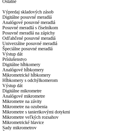
Ostatné
Výpredaj skladových zásob
Digitálne posuvné meradlá
Analógové posuvné meradlá
Posuvné meradlá s číselníkom
Posuvné meradlá na zápichy
Odľahčené posuvné meradlá
Univerzálne posuvné meradlá
Špeciálne posuvné meradlá
Výstup dát
Príslušenstvo
Digitálne hĺbkomery
Analógové hĺbkomery
Mikrometrické hĺbkomery
Hĺbkomery s odchýlkomerom
Výstup dát
Digitálne mikrometre
Analógové mikrometre
Mikrometre na závity
Mikrometre na ozubenia
Mikrometre s tanierikovými dotykmi
Mikrometre veľkých rozsahov
Mikrometrické hlavice
Sady mikrometrov