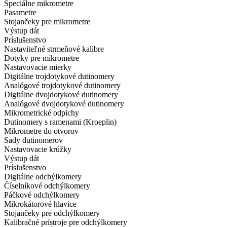
Špeciálne mikrometre
Pasametre
Stojančeky pre mikrometre
Výstup dát
Príslušenstvo
Nastaviteľné strmeňové kalibre
Dotyky pre mikrometre
Nastavovacie mierky
Digitálne trojdotykové dutinomery
Analógové trojdotykové dutinomery
Digitálne dvojdotykové dutinomery
Analógové dvojdotykové dutinomery
Mikrometrické odpichy
Dutinomery s ramenami (Kroeplin)
Mikrometre do otvorov
Sady dutinomerov
Nastavovacie krúžky
Výstup dát
Príslušenstvo
Digitálne odchýlkomery
Číselníkové odchýlkomery
Páčkové odchýlkomery
Mikrokátorové hlavice
Stojančeky pre odchýlkomery
Kalibračné prístroje pre odchýlkomery