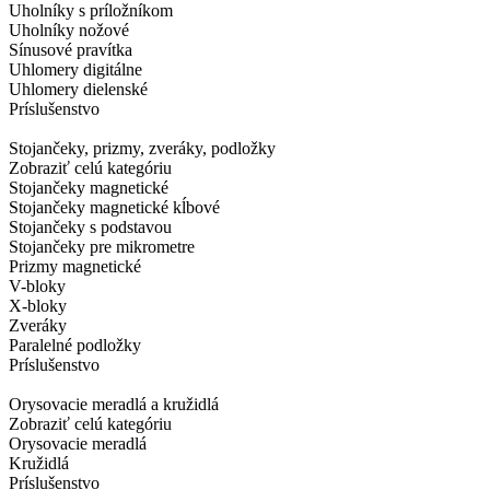
Uholníky s príložníkom
Uholníky nožové
Sínusové pravítka
Uhlomery digitálne
Uhlomery dielenské
Príslušenstvo
Stojančeky, prizmy, zveráky, podložky
Zobraziť celú kategóriu
Stojančeky magnetické
Stojančeky magnetické kĺbové
Stojančeky s podstavou
Stojančeky pre mikrometre
Prizmy magnetické
V-bloky
X-bloky
Zveráky
Paralelné podložky
Príslušenstvo
Orysovacie meradlá a kružidlá
Zobraziť celú kategóriu
Orysovacie meradlá
Kružidlá
Príslušenstvo