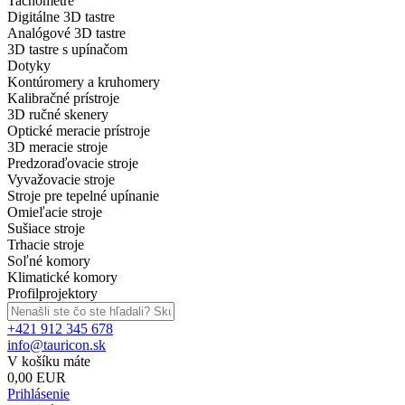
Tachometre
Digitálne 3D tastre
Analógové 3D tastre
3D tastre s upínačom
Dotyky
Kontúromery a kruhomery
Kalibračné prístroje
3D ručné skenery
Optické meracie prístroje
3D meracie stroje
Predzoraďovacie stroje
Vyvažovacie stroje
Stroje pre tepelné upínanie
Omieľacie stroje
Sušiace stroje
Trhacie stroje
Soľné komory
Klimatické komory
Profilprojektory
+421 912 345 678
info@tauricon.sk
V košíku máte
0,00 EUR
Prihlásenie