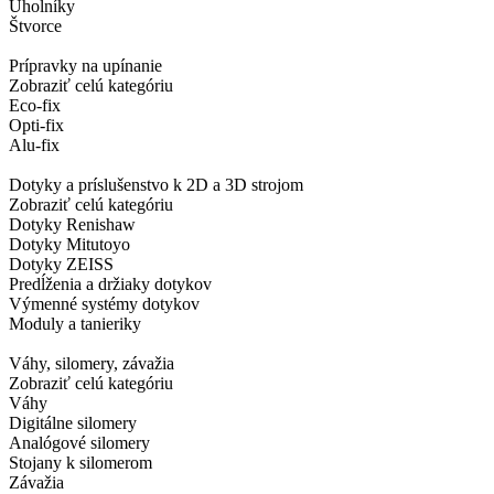
Uholníky
Štvorce
Prípravky na upínanie
Zobraziť celú kategóriu
Eco-fix
Opti-fix
Alu-fix
Dotyky a príslušenstvo k 2D a 3D strojom
Zobraziť celú kategóriu
Dotyky Renishaw
Dotyky Mitutoyo
Dotyky ZEISS
Predĺženia a držiaky dotykov
Výmenné systémy dotykov
Moduly a tanieriky
Váhy, silomery, závažia
Zobraziť celú kategóriu
Váhy
Digitálne silomery
Analógové silomery
Stojany k silomerom
Závažia