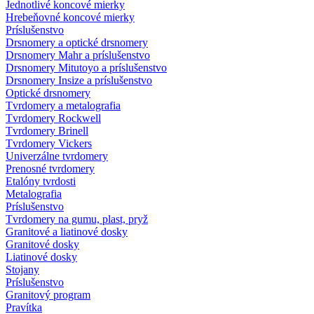
Jednotlivé koncové mierky
Hrebeňovné koncové mierky
Príslušenstvo
Drsnomery a optické drsnomery
Drsnomery Mahr a príslušenstvo
Drsnomery Mitutoyo a príslušenstvo
Drsnomery Insize a príslušenstvo
Optické drsnomery
Tvrdomery a metalografia
Tvrdomery Rockwell
Tvrdomery Brinell
Tvrdomery Vickers
Univerzálne tvrdomery
Prenosné tvrdomery
Etalóny tvrdosti
Metalografia
Príslušenstvo
Tvrdomery na gumu, plast, pryž
Granitové a liatinové dosky
Granitové dosky
Liatinové dosky
Stojany
Príslušenstvo
Granitový program
Pravítka