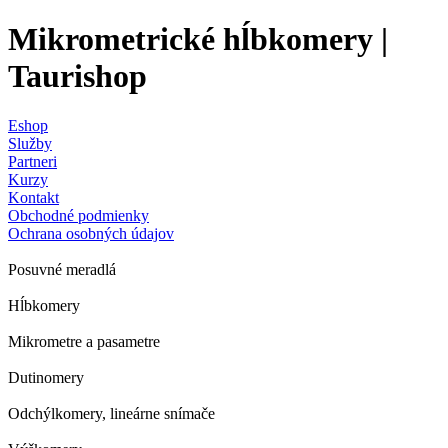
Mikrometrické hĺbkomery |
Taurishop
Eshop
Služby
Partneri
Kurzy
Kontakt
Obchodné podmienky
Ochrana osobných údajov
Posuvné meradlá
Hĺbkomery
Mikrometre a pasametre
Dutinomery
Odchýlkomery, lineárne snímače