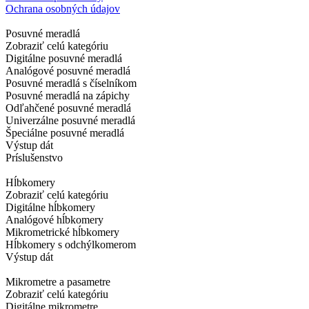
Ochrana osobných údajov
Posuvné meradlá
Zobraziť celú kategóriu
Digitálne posuvné meradlá
Analógové posuvné meradlá
Posuvné meradlá s číselníkom
Posuvné meradlá na zápichy
Odľahčené posuvné meradlá
Univerzálne posuvné meradlá
Špeciálne posuvné meradlá
Výstup dát
Príslušenstvo
Hĺbkomery
Zobraziť celú kategóriu
Digitálne hĺbkomery
Analógové hĺbkomery
Mikrometrické hĺbkomery
Hĺbkomery s odchýlkomerom
Výstup dát
Mikrometre a pasametre
Zobraziť celú kategóriu
Digitálne mikrometre