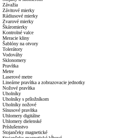
Závažia
Závitové mierky
Rádiusové mierky
Zvarové mierky
Škáromierky
Kontrolné valce
Meracie kliny
Šablóny na otvory
Tolerátory
Vodováhy
Sklonomery
Pravítka
Metre
Laserové metre
Lineárne pravítka a zobrazovacie jednotky
Nožové pravítka
Uholníky
Uholníky s príložníkom
Uholníky nožové
Sínusové pravítka
Uhlomery digitálne
Uhlomery dielenské
Príslušenstvo
Stojančeky magnetické
Stojančeky magnetické kĺbové