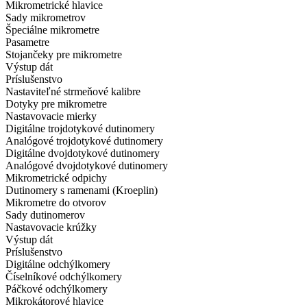
Mikrometrické hlavice
Sady mikrometrov
Špeciálne mikrometre
Pasametre
Stojančeky pre mikrometre
Výstup dát
Príslušenstvo
Nastaviteľné strmeňové kalibre
Dotyky pre mikrometre
Nastavovacie mierky
Digitálne trojdotykové dutinomery
Analógové trojdotykové dutinomery
Digitálne dvojdotykové dutinomery
Analógové dvojdotykové dutinomery
Mikrometrické odpichy
Dutinomery s ramenami (Kroeplin)
Mikrometre do otvorov
Sady dutinomerov
Nastavovacie krúžky
Výstup dát
Príslušenstvo
Digitálne odchýlkomery
Číselníkové odchýlkomery
Páčkové odchýlkomery
Mikrokátorové hlavice