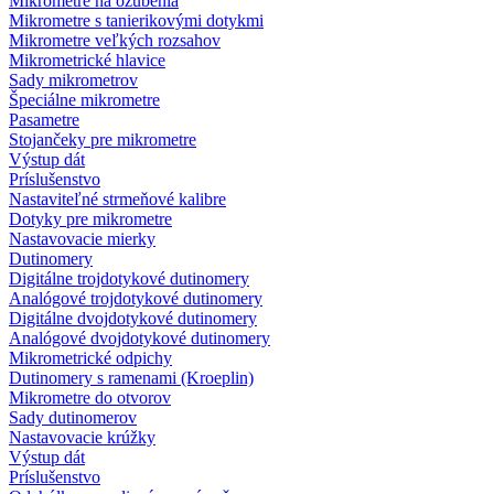
Mikrometre na ozubenia
Mikrometre s tanierikovými dotykmi
Mikrometre veľkých rozsahov
Mikrometrické hlavice
Sady mikrometrov
Špeciálne mikrometre
Pasametre
Stojančeky pre mikrometre
Výstup dát
Príslušenstvo
Nastaviteľné strmeňové kalibre
Dotyky pre mikrometre
Nastavovacie mierky
Dutinomery
Digitálne trojdotykové dutinomery
Analógové trojdotykové dutinomery
Digitálne dvojdotykové dutinomery
Analógové dvojdotykové dutinomery
Mikrometrické odpichy
Dutinomery s ramenami (Kroeplin)
Mikrometre do otvorov
Sady dutinomerov
Nastavovacie krúžky
Výstup dát
Príslušenstvo