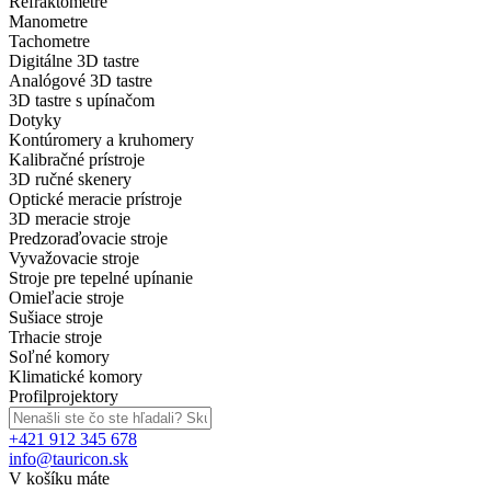
Refraktometre
Manometre
Tachometre
Digitálne 3D tastre
Analógové 3D tastre
3D tastre s upínačom
Dotyky
Kontúromery a kruhomery
Kalibračné prístroje
3D ručné skenery
Optické meracie prístroje
3D meracie stroje
Predzoraďovacie stroje
Vyvažovacie stroje
Stroje pre tepelné upínanie
Omieľacie stroje
Sušiace stroje
Trhacie stroje
Soľné komory
Klimatické komory
Profilprojektory
+421 912 345 678
info@tauricon.sk
V košíku máte