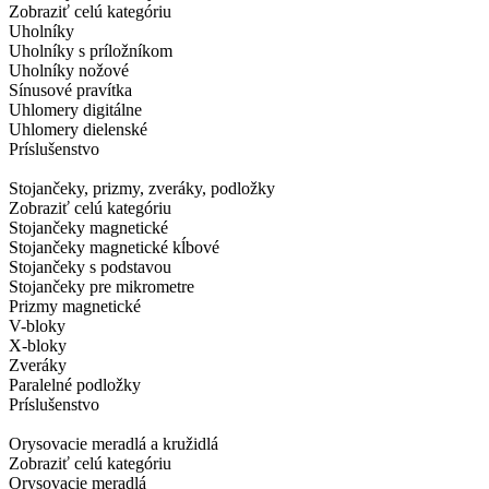
Zobraziť celú kategóriu
Uholníky
Uholníky s príložníkom
Uholníky nožové
Sínusové pravítka
Uhlomery digitálne
Uhlomery dielenské
Príslušenstvo
Stojančeky, prizmy, zveráky, podložky
Zobraziť celú kategóriu
Stojančeky magnetické
Stojančeky magnetické kĺbové
Stojančeky s podstavou
Stojančeky pre mikrometre
Prizmy magnetické
V-bloky
X-bloky
Zveráky
Paralelné podložky
Príslušenstvo
Orysovacie meradlá a kružidlá
Zobraziť celú kategóriu
Orysovacie meradlá