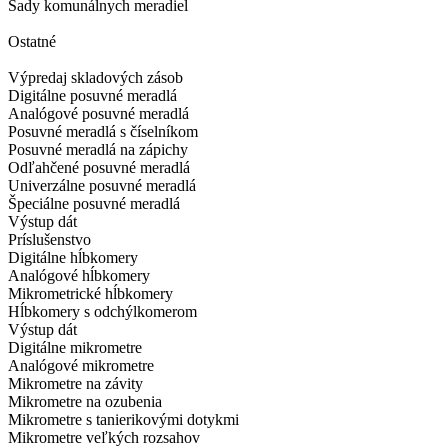
Sady komunálnych meradiel
Ostatné
Výpredaj skladových zásob
Digitálne posuvné meradlá
Analógové posuvné meradlá
Posuvné meradlá s číselníkom
Posuvné meradlá na zápichy
Odľahčené posuvné meradlá
Univerzálne posuvné meradlá
Špeciálne posuvné meradlá
Výstup dát
Príslušenstvo
Digitálne hĺbkomery
Analógové hĺbkomery
Mikrometrické hĺbkomery
Hĺbkomery s odchýlkomerom
Výstup dát
Digitálne mikrometre
Analógové mikrometre
Mikrometre na závity
Mikrometre na ozubenia
Mikrometre s tanierikovými dotykmi
Mikrometre veľkých rozsahov