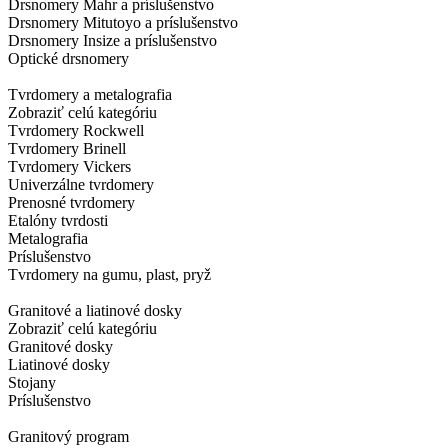
Drsnomery Mahr a príslušenstvo
Drsnomery Mitutoyo a príslušenstvo
Drsnomery Insize a príslušenstvo
Optické drsnomery
Tvrdomery a metalografia
Zobraziť celú kategóriu
Tvrdomery Rockwell
Tvrdomery Brinell
Tvrdomery Vickers
Univerzálne tvrdomery
Prenosné tvrdomery
Etalóny tvrdosti
Metalografia
Príslušenstvo
Tvrdomery na gumu, plast, pryž
Granitové a liatinové dosky
Zobraziť celú kategóriu
Granitové dosky
Liatinové dosky
Stojany
Príslušenstvo
Granitový program