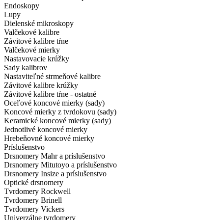
Endoskopy
Lupy
Dielenské mikroskopy
Valčekové kalibre
Závitové kalibre tŕne
Valčekové mierky
Nastavovacie krúžky
Sady kalibrov
Nastaviteľné strmeňové kalibre
Závitové kalibre krúžky
Závitové kalibre tŕne - ostatné
Oceľové koncové mierky (sady)
Koncové mierky z tvrdokovu (sady)
Keramické koncové mierky (sady)
Jednotlivé koncové mierky
Hrebeňovné koncové mierky
Príslušenstvo
Drsnomery Mahr a príslušenstvo
Drsnomery Mitutoyo a príslušenstvo
Drsnomery Insize a príslušenstvo
Optické drsnomery
Tvrdomery Rockwell
Tvrdomery Brinell
Tvrdomery Vickers
Univerzálne tvrdomery