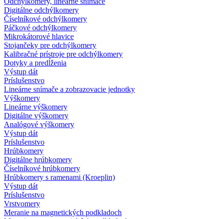
Odchýlkomery, lineárne snímače
Digitálne odchýlkomery
Číselníkové odchýlkomery
Páčkové odchýlkomery
Mikrokátorové hlavice
Stojančeky pre odchýlkomery
Kalibračné prístroje pre odchýlkomery
Dotyky a predĺženia
Výstup dát
Príslušenstvo
Lineárne snímače a zobrazovacie jednotky
Výškomery
Lineárne výškomery
Digitálne výškomery
Analógové výškomery
Výstup dát
Príslušenstvo
Hrúbkomery
Digitálne hrúbkomery
Číselníkové hrúbkomery
Hrúbkomery s ramenami (Kroeplin)
Výstup dát
Príslušenstvo
Vrstvomery
Meranie na magnetických podkladoch