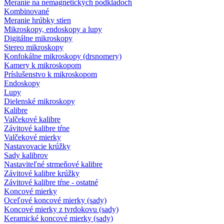
Meranie na nemagnetických podkladoch
Kombinované
Meranie hrúbky stien
Mikroskopy, endoskopy a lupy
Digitálne mikroskopy
Stereo mikroskopy
Konfokálne mikroskopy (drsnomery)
Kamery k mikroskopom
Príslušenstvo k mikroskopom
Endoskopy
Lupy
Dielenské mikroskopy
Kalibre
Valčekové kalibre
Závitové kalibre tŕne
Valčekové mierky
Nastavovacie krúžky
Sady kalibrov
Nastaviteľné strmeňové kalibre
Závitové kalibre krúžky
Závitové kalibre tŕne - ostatné
Koncové mierky
Oceľové koncové mierky (sady)
Koncové mierky z tvrdokovu (sady)
Keramické koncové mierky (sady)