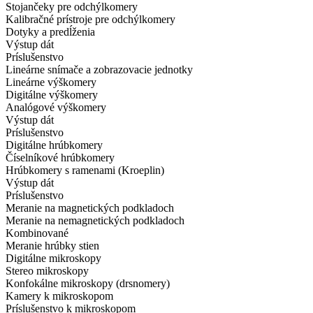
Stojančeky pre odchýlkomery
Kalibračné prístroje pre odchýlkomery
Dotyky a predĺženia
Výstup dát
Príslušenstvo
Lineárne snímače a zobrazovacie jednotky
Lineárne výškomery
Digitálne výškomery
Analógové výškomery
Výstup dát
Príslušenstvo
Digitálne hrúbkomery
Číselníkové hrúbkomery
Hrúbkomery s ramenami (Kroeplin)
Výstup dát
Príslušenstvo
Meranie na magnetických podkladoch
Meranie na nemagnetických podkladoch
Kombinované
Meranie hrúbky stien
Digitálne mikroskopy
Stereo mikroskopy
Konfokálne mikroskopy (drsnomery)
Kamery k mikroskopom
Príslušenstvo k mikroskopom