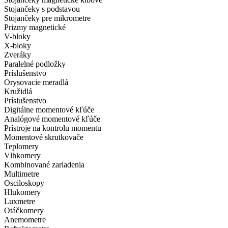
Stojančeky s podstavou
Stojančeky pre mikrometre
Prizmy magnetické
V-bloky
X-bloky
Zveráky
Paralelné podložky
Príslušenstvo
Orysovacie meradlá
Kružidlá
Príslušenstvo
Digitálne momentové kľúče
Analógové momentové kľúče
Prístroje na kontrolu momentu
Momentové skrutkovače
Teplomery
Vlhkomery
Kombinované zariadenia
Multimetre
Osciloskopy
Hlukomery
Luxmetre
Otáčkomery
Anemometre