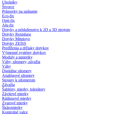
Uholníky
Štvorce
Prípravky na upínanie
Eco-fix
Opti-fix
Alu-fix
Dotyky a príslušenstvo k 2D a 3D strojom
Dotyky Renishaw
Dotyky Mitutoyo
Dotyky ZEISS
Predĺženia a držiaky dotykov
Výmenné systémy dotykov
Moduly a tanieriky
Váhy, silomery, závažia
Váhy
Digitálne silomery
Analógové silomery
Stojany k silomerom
Závažia
Šablóny, mierky, tolerátory
Závitové mierky
Rádiusové mierky
Zvarové mierky
Škáromierky
Kontrolné valce