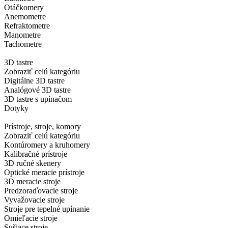
Otáčkomery
Anemometre
Refraktometre
Manometre
Tachometre
3D tastre
Zobraziť celú kategóriu
Digitálne 3D tastre
Analógové 3D tastre
3D tastre s upínačom
Dotyky
Prístroje, stroje, komory
Zobraziť celú kategóriu
Kontúromery a kruhomery
Kalibračné prístroje
3D ručné skenery
Optické meracie prístroje
3D meracie stroje
Predzoraďovacie stroje
Vyvažovacie stroje
Stroje pre tepelné upínanie
Omieľacie stroje
Sušiace stroje