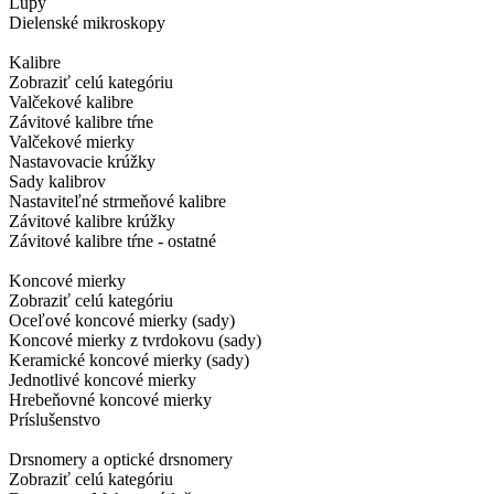
Lupy
Dielenské mikroskopy
Kalibre
Zobraziť celú kategóriu
Valčekové kalibre
Závitové kalibre tŕne
Valčekové mierky
Nastavovacie krúžky
Sady kalibrov
Nastaviteľné strmeňové kalibre
Závitové kalibre krúžky
Závitové kalibre tŕne - ostatné
Koncové mierky
Zobraziť celú kategóriu
Oceľové koncové mierky (sady)
Koncové mierky z tvrdokovu (sady)
Keramické koncové mierky (sady)
Jednotlivé koncové mierky
Hrebeňovné koncové mierky
Príslušenstvo
Drsnomery a optické drsnomery
Zobraziť celú kategóriu