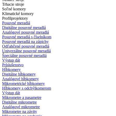
Trhacie stroje
Soľné komory
Klimatické komory
Profilprojektory
Posuvné meradlá
Digitálne posuvné meradlá
Analógové posuvné meradlá
Posuvné meradlá s číselníkom
Posuvné meradlá na zápichy
Odľahčené posuvné meradlá
Univerzálne posuvné meradlá
Špeciálne posuvné meradlá
Výstup dát
Príslušenstvo
Hĺbkomery
Digitálne hĺbkomery
Analógové hĺbkomery
Mikrometrické hĺbkomery
Hĺbkomery s odchýlkomerom
Výstup dát
Mikrometre a pasametre
Digitálne mikrometre
Analógové mikrometre
Mikrometre na závity