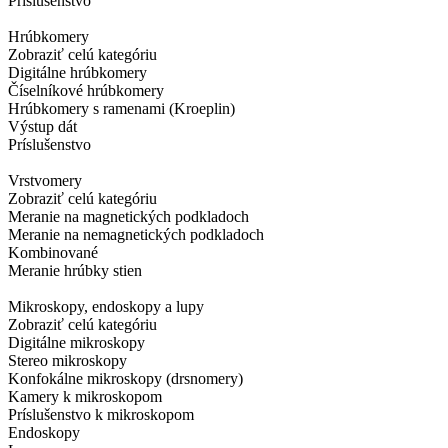
Príslušenstvo
Hrúbkomery
Zobraziť celú kategóriu
Digitálne hrúbkomery
Číselníkové hrúbkomery
Hrúbkomery s ramenami (Kroeplin)
Výstup dát
Príslušenstvo
Vrstvomery
Zobraziť celú kategóriu
Meranie na magnetických podkladoch
Meranie na nemagnetických podkladoch
Kombinované
Meranie hrúbky stien
Mikroskopy, endoskopy a lupy
Zobraziť celú kategóriu
Digitálne mikroskopy
Stereo mikroskopy
Konfokálne mikroskopy (drsnomery)
Kamery k mikroskopom
Príslušenstvo k mikroskopom
Endoskopy