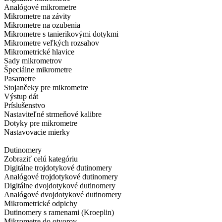
Analógové mikrometre
Mikrometre na závity
Mikrometre na ozubenia
Mikrometre s tanierikovými dotykmi
Mikrometre veľkých rozsahov
Mikrometrické hlavice
Sady mikrometrov
Špeciálne mikrometre
Pasametre
Stojančeky pre mikrometre
Výstup dát
Príslušenstvo
Nastaviteľné strmeňové kalibre
Dotyky pre mikrometre
Nastavovacie mierky
Dutinomery
Zobraziť celú kategóriu
Digitálne trojdotykové dutinomery
Analógové trojdotykové dutinomery
Digitálne dvojdotykové dutinomery
Analógové dvojdotykové dutinomery
Mikrometrické odpichy
Dutinomery s ramenami (Kroeplin)
Mikrometre do otvorov