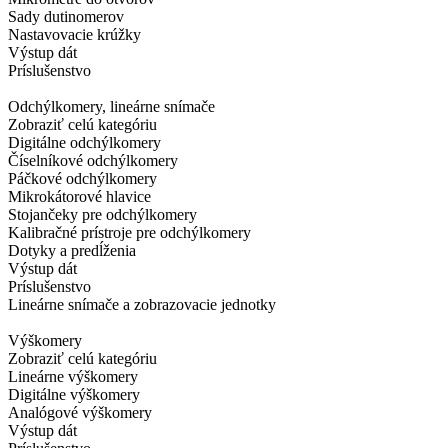
Sady dutinomerov
Nastavovacie krúžky
Výstup dát
Príslušenstvo
Odchýlkomery, lineárne snímače
Zobraziť celú kategóriu
Digitálne odchýlkomery
Číselníkové odchýlkomery
Páčkové odchýlkomery
Mikrokátorové hlavice
Stojančeky pre odchýlkomery
Kalibračné prístroje pre odchýlkomery
Dotyky a predĺženia
Výstup dát
Príslušenstvo
Lineárne snímače a zobrazovacie jednotky
Výškomery
Zobraziť celú kategóriu
Lineárne výškomery
Digitálne výškomery
Analógové výškomery
Výstup dát