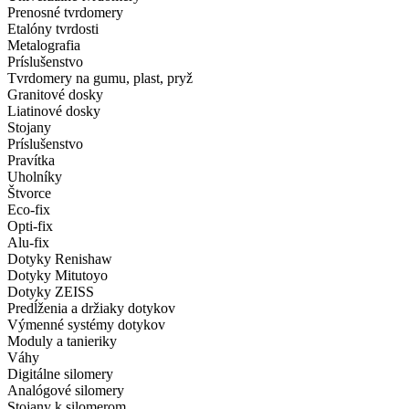
Prenosné tvrdomery
Etalóny tvrdosti
Metalografia
Príslušenstvo
Tvrdomery na gumu, plast, pryž
Granitové dosky
Liatinové dosky
Stojany
Príslušenstvo
Pravítka
Uholníky
Štvorce
Eco-fix
Opti-fix
Alu-fix
Dotyky Renishaw
Dotyky Mitutoyo
Dotyky ZEISS
Predĺženia a držiaky dotykov
Výmenné systémy dotykov
Moduly a tanieriky
Váhy
Digitálne silomery
Analógové silomery
Stojany k silomerom