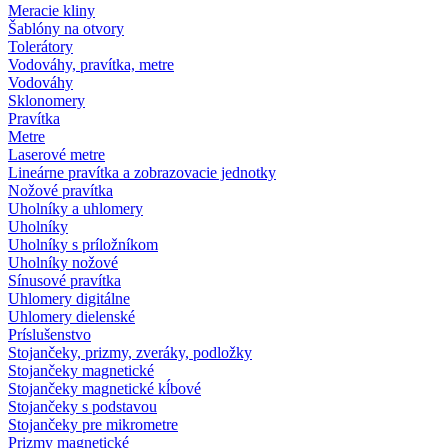
Meracie kliny
Šablóny na otvory
Tolerátory
Vodováhy, pravítka, metre
Vodováhy
Sklonomery
Pravítka
Metre
Laserové metre
Lineárne pravítka a zobrazovacie jednotky
Nožové pravítka
Uholníky a uhlomery
Uholníky
Uholníky s príložníkom
Uholníky nožové
Sínusové pravítka
Uhlomery digitálne
Uhlomery dielenské
Príslušenstvo
Stojančeky, prizmy, zveráky, podložky
Stojančeky magnetické
Stojančeky magnetické kĺbové
Stojančeky s podstavou
Stojančeky pre mikrometre
Prizmy magnetické